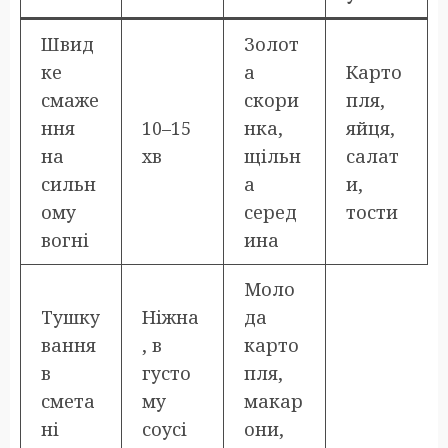
Швид
Золот
ке
а
Карто
смаже
скори
пля,
ння
10–15
нка,
яйця,
на
хв
щільн
салат
сильн
а
и,
ому
серед
тости
вогні
ина
Моло
Тушку
Ніжна
да
вання
, в
карто
в
густо
пля,
смета
му
макар
ні
соусі
они,