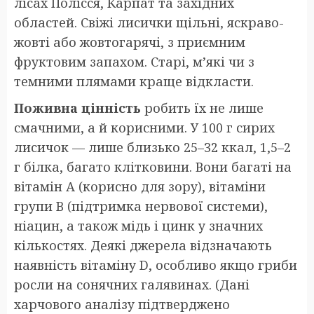
лісах Полісся, Карпат та західних
областей. Свіжі лисички щільні, яскраво-
жовті або жовтогарячі, з приємним
фруктовим запахом. Старі, м’які чи з
темними плямами краще відкласти.
Поживна цінність
робить їх не лише
смачними, а й корисними. У 100 г сирих
лисичок — лише близько 25–32 ккал, 1,5–2
г білка, багато клітковини. Вони багаті на
вітамін А (корисно для зору), вітаміни
групи B (підтримка нервової системи),
ніацин, а також мідь і цинк у значних
кількостях. Деякі джерела відзначають
наявність вітаміну D, особливо якщо гриби
росли на сонячних галявинах. (Дані
харчового аналізу підтверджено