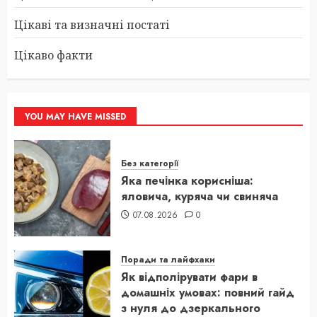
Цікаві та визначні постаті
Цікаво факти
YOU MAY HAVE MISSED
Без категорії
Яка печінка корисніша:
яловича, куряча чи свиняча
07.08.2026
0
Поради та лайфхаки
Як відполірувати фари в
домашніх умовах: повний гайд
з нуля до дзеркального