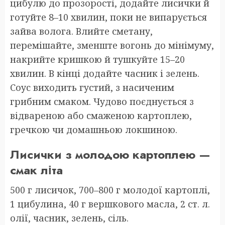
цибулю до прозорості, додайте лисички й
готуйте 8–10 хвилин, поки не випарується
зайва волога. Влийте сметану,
перемішайте, зменште вогонь до мінімуму,
накрийте кришкою й тушкуйте 15–20
хвилин. В кінці додайте часник і зелень.
Соус виходить густий, з насиченим
грибним смаком. Чудово поєднується з
відвареною або смаженою картоплею,
гречкою чи домашньою локшиною.
Лисички з молодою картоплею —
смак літа
500 г лисичок, 700–800 г молодої картоплі,
1 цибулина, 40 г вершкового масла, 2 ст. л.
олії, часник, зелень, сіль.