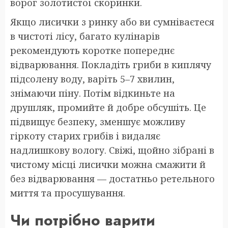
ворог золотистої скоринки.
Якщо лисички з ринку або ви сумніваєтеся
в чистоті лісу, багато кулінарів
рекомендують коротке попереднє
відварювання. Покладіть гриби в киплячу
підсолену воду, варіть 5–7 хвилин,
знімаючи піну. Потім відкиньте на
друшляк, промийте й добре обсушіть. Це
підвищує безпеку, зменшує можливу
гіркоту старих грибів і видаляє
надлишкову вологу. Свіжі, щойно зібрані в
чистому місці лисички можна смажити й
без відварювання — достатньо ретельного
миття та просушування.
Чи потрібно варити