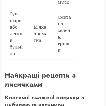
м’ясо
Суп-
Смета
пюре
на,
або
М’яка,
зелен
легки
арома
ь,
й
тна
грінк
бульй
и
он
Найкращі рецепти з
лисичками
Класичні смажені лисички з
цибулею та часником