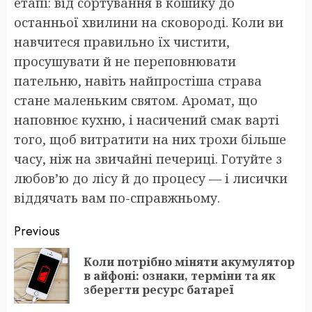
етапі: від сортування в кошику до
останньої хвилини на сковороді. Коли ви
навчитеся правильно їх чистити,
просушувати й не переповнювати
пательню, навіть найпростіша страва
стане маленьким святом. Аромат, що
наповнює кухню, і насичений смак варті
того, щоб витратити на них трохи більше
часу, ніж на звичайні печериці. Готуйте з
любов’ю до лісу й до процесу — і лисички
віддячать вам по-справжньому.
Post
Previous
navigation
Коли потрібно міняти акумулятор
Pr
в айфоні: ознаки, терміни та як
po
зберегти ресурс батареї