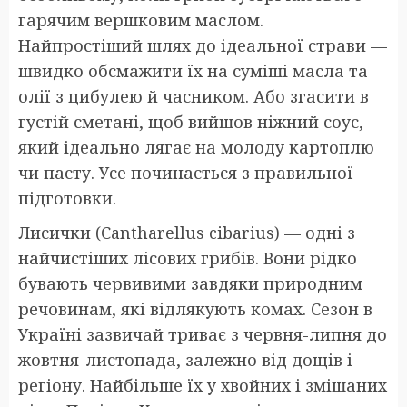
гарячим вершковим маслом.
Найпростіший шлях до ідеальної страви —
швидко обсмажити їх на суміші масла та
олії з цибулею й часником. Або згасити в
густій сметані, щоб вийшов ніжний соус,
який ідеально лягає на молоду картоплю
чи пасту. Усе починається з правильної
підготовки.
Лисички (Cantharellus cibarius) — одні з
найчистіших лісових грибів. Вони рідко
бувають червивими завдяки природним
речовинам, які відлякують комах. Сезон в
Україні зазвичай триває з червня-липня до
жовтня-листопада, залежно від дощів і
регіону. Найбільше їх у хвойних і змішаних