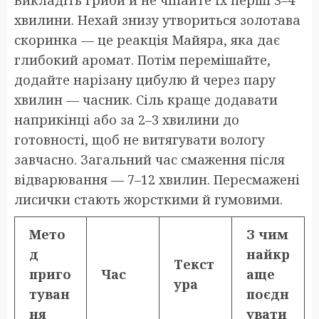
Викладіть гриби й не чіпайте їх перші 3–4
хвилини. Нехай знизу утвориться золотава
скоринка — це реакція Майяра, яка дає
глибокий аромат. Потім перемішайте,
додайте нарізану цибулю й через пару
хвилин — часник. Сіль краще додавати
наприкінці або за 2–3 хвилини до
готовності, щоб не витягувати вологу
завчасно. Загальний час смаження після
відварювання — 7–12 хвилин. Пересмажені
лисички стають жорсткими й гумовими.
Мето
З чим
д
найкр
Текст
приго
Час
аще
ура
туван
поєдн
ня
увати