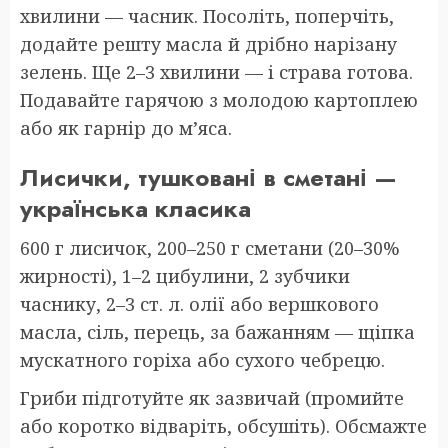
хвилини — часник. Посоліть, поперчіть,
додайте решту масла й дрібно нарізану
зелень. Ще 2–3 хвилини — і страва готова.
Подавайте гарячою з молодою картоплею
або як гарнір до м’яса.
Лисички, тушковані в сметані —
українська класика
600 г лисичок, 200–250 г сметани (20–30%
жирності), 1–2 цибулини, 2 зубчики
часнику, 2–3 ст. л. олії або вершкового
масла, сіль, перець, за бажанням — щіпка
мускатного горіха або сухого чебрецю.
Гриби підготуйте як зазвичай (промийте
або коротко відваріть, обсушіть). Обсмажте