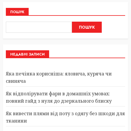
ПОШУК
ПОШУК
НЕДАВНІ ЗАПИСИ
Яка печінка корисніша: яловича, куряча чи
свиняча
Як відполірувати фари в домашніх умовах:
повний гайд з нуля до дзеркального блиску
Як вивести плями від поту з одягу без шкоди для
тканини