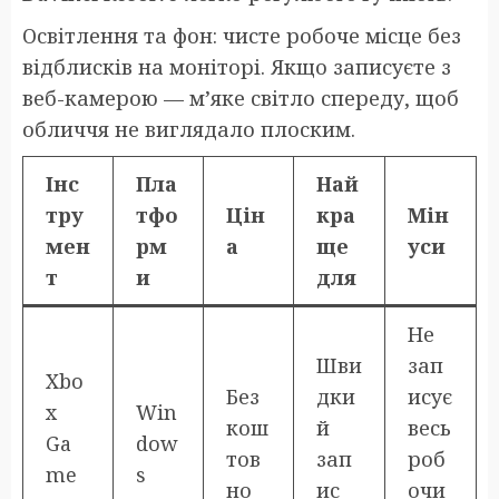
Освітлення та фон: чисте робоче місце без
відблисків на моніторі. Якщо записуєте з
веб-камерою — м’яке світло спереду, щоб
обличчя не виглядало плоским.
Інс
Пла
Най
тру
тфо
Цін
кра
Мін
мен
рм
а
ще
уси
т
и
для
Не
Шви
зап
Xbo
Без
дки
исує
x
Win
кош
й
весь
Ga
dow
тов
зап
роб
me
s
но
ис
очи