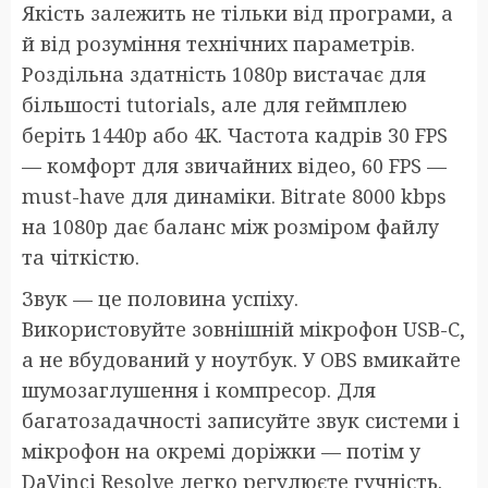
Якість залежить не тільки від програми, а
й від розуміння технічних параметрів.
Роздільна здатність 1080p вистачає для
більшості tutorials, але для геймплею
беріть 1440p або 4K. Частота кадрів 30 FPS
— комфорт для звичайних відео, 60 FPS —
must-have для динаміки. Bitrate 8000 kbps
на 1080p дає баланс між розміром файлу
та чіткістю.
Звук — це половина успіху.
Використовуйте зовнішній мікрофон USB-C,
а не вбудований у ноутбук. У OBS вмикайте
шумозаглушення і компресор. Для
багатозадачності записуйте звук системи і
мікрофон на окремі доріжки — потім у
DaVinci Resolve легко регулюєте гучність.