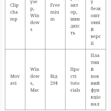
узе
у
Clip
Free
акт
р,
безк
cha
miu
ор,
Win
ошт
mp
m
шви
dow
овні
дкіс
s
й
ть
верс
ії
Пла
тни
Win
Про
й
Mov
dow
Від
сті
пов
avi
s,
29$
tuto
ний
Mac
rials
фун
кціо
нал