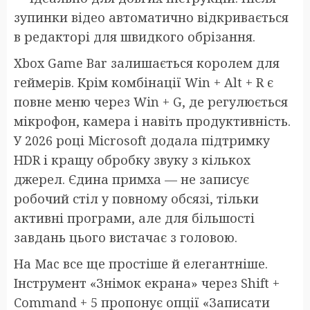
зупинки відео автоматично відкривається
в редакторі для швидкого обрізання.
Xbox Game Bar залишається королем для
геймерів. Крім комбінації Win + Alt + R є
повне меню через Win + G, де регулюється
мікрофон, камера і навіть продуктивність.
У 2026 році Microsoft додала підтримку
HDR і кращу обробку звуку з кількох
джерел. Єдина примха — не записує
робочий стіл у повному обсязі, тільки
активні програми, але для більшості
завдань цього вистачає з головою.
На Mac все ще простіше й елегантніше.
Інструмент «Знімок екрана» через Shift +
Command + 5 пропонує опції «Записати