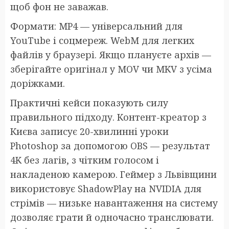
щоб фон не заважав.
Формати: MP4 — універсальний для
YouTube і соцмереж. WebM для легких
файлів у браузері. Якщо плануєте архів —
зберігайте оригінал у MOV чи MKV з усіма
доріжками.
Практичні кейси показують силу
правильного підходу. Контент-креатор з
Києва записує 20-хвилинні уроки
Photoshop за допомогою OBS — результат
4K без лагів, з чітким голосом і
накладеною камерою. Геймер з Львівщини
використовує ShadowPlay на NVIDIA для
стрімів — низьке навантаження на систему
дозволяє грати й одночасно транслювати.