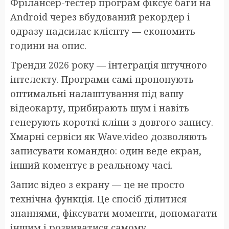
Фрілансер-тестер програм фіксує баги на
Android через вбудований рекордер і
одразу надсилає клієнту — економить
години на опис.
Тренди 2026 року — інтеграція штучного
інтелекту. Програми самі пропонують
оптимальні налаштування під вашу
відеокарту, прибирають шум і навіть
генерують короткі кліпи з довгого запису.
Хмарні сервіси як Wave.video дозволяють
записувати командно: один веде екран,
інший коментує в реальному часі.
Запис відео з екрану — це не просто
технічна функція. Це спосіб ділитися
знаннями, фіксувати моменти, допомагати
іншим і розвиватися самому.