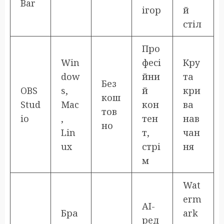
Bar
ігор
й
стіл
Про
Win
фесі
Кру
dow
йни
та
Без
OBS
s,
й
кри
кош
Stud
Mac
кон
ва
тов
io
,
тен
нав
но
Lin
т,
чан
ux
стрі
ня
м
Wat
erm
AI-
Бра
ark
ред