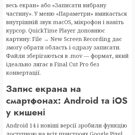
весь екран» або «Записати вибрану
частину». У меню «Параметри» вмикається
внутрішній звук macOS, мікрофон і навіть
курсор. QuickTime Player доповнює
картину: File → New Screen Recording дає
змогу обрати область і одразу записати.
Файли зберігаються в .mov — формат, який
ідеально лягає в Final Cut Pro без
конвертації.
Запис екрана на
смартфонах: Android та iOS
у кишені
Android 14 і новіші версії зробили функцію
доступною на всіх пристроях Google Pixel,