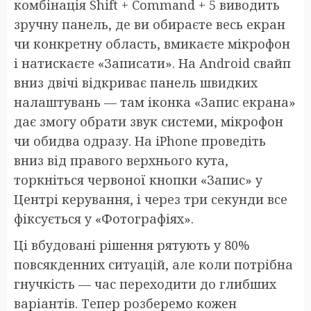
комбінація Shift + Command + 5 виводить
зручну панель, де ви обираєте весь екран
чи конкретну область, вмикаєте мікрофон
і натискаєте «Записати». На Android свайп
вниз двічі відкриває панель швидких
налаштувань — там іконка «Запис екрана»
дає змогу обрати звук системи, мікрофон
чи обидва одразу. На iPhone проведіть
вниз від правого верхнього кута,
торкніться червоної кнопки «Запис» у
Центрі керування, і через три секунди все
фіксується у «Фотографіях».
Ці вбудовані рішення рятують у 80%
повсякденних ситуацій, але коли потрібна
гнучкість — час переходити до глибших
варіантів. Тепер розберемо кожен