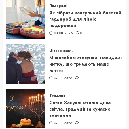
Подорожі
Як зібрати капсульний базовий
гардероб для літніх
подорожей
08.08.2026
0
Цікаво факти
Міжособові стосунки: невидимі
нитки, що тримають наше
життя
07.08.2026
0
Традиції
Свято Ханука: історія дива
світла, традиції та сучасне
значення
07.08.2026
0