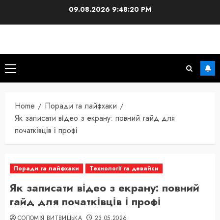
Skip
09.08.2026
9:48:22 PM
to
content
Primary
Menu
Home
Поради та лайфхаки
Як записати відео з екрану: повний гайд для
початківців і профі
Поради та лайфхаки
Технології та девайси
Як записати відео з екрану: повний
гайд для початківців і профі
СОЛОМІЯ ВИТВИЦЬКА
23.05.2026