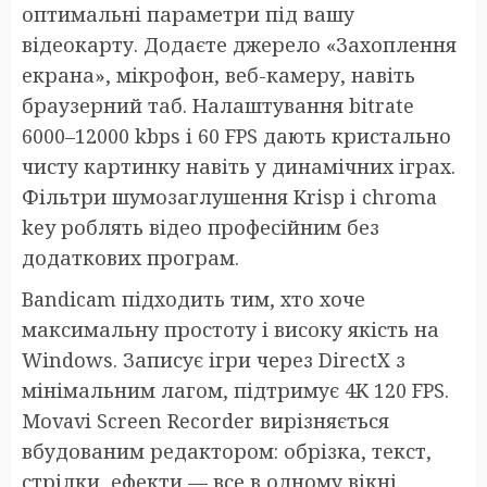
оптимальні параметри під вашу
відеокарту. Додаєте джерело «Захоплення
екрана», мікрофон, веб-камеру, навіть
браузерний таб. Налаштування bitrate
6000–12000 kbps і 60 FPS дають кристально
чисту картинку навіть у динамічних іграх.
Фільтри шумозаглушення Krisp і chroma
key роблять відео професійним без
додаткових програм.
Bandicam підходить тим, хто хоче
максимальну простоту і високу якість на
Windows. Записує ігри через DirectX з
мінімальним лагом, підтримує 4K 120 FPS.
Movavi Screen Recorder вирізняється
вбудованим редактором: обрізка, текст,
стрілки, ефекти — все в одному вікні.