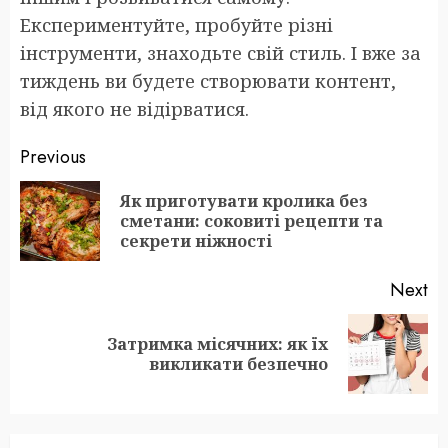
Експериментуйте, пробуйте різні
інструменти, знаходьте свій стиль. І вже за
тиждень ви будете створювати контент,
від якого не відірватися.
Post
Previous
navigation
Як приготувати кролика без
Pr
сметани: соковиті рецепти та
po
секрети ніжності
Next
Затримка місячних: як їх
Next
викликати безпечно
post: