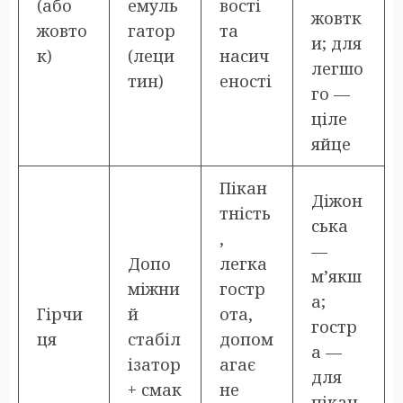
(або
емуль
вості
жовтк
жовто
гатор
та
и; для
к)
(леци
насич
легшо
тин)
еності
го —
ціле
яйце
Пікан
Діжон
тність
ська
,
—
Допо
легка
м’якш
міжни
гостр
а;
Гірчи
й
ота,
гостр
ця
стабіл
допом
а —
ізатор
агає
для
+ смак
не
пікан