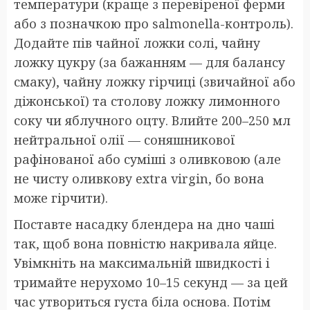
температури (краще з перевіреної ферми
або з позначкою про salmonella-контроль).
Додайте пів чайної ложки солі, чайну
ложку цукру (за бажанням — для балансу
смаку), чайну ложку гірчиці (звичайної або
діжонської) та столову ложку лимонного
соку чи яблучного оцту. Влийте 200–250 мл
нейтральної олії — соняшникової
рафінованої або суміші з оливковою (але
не чисту оливкову extra virgin, бо вона
може гірчити).
Поставте насадку блендера на дно чаші
так, щоб вона повністю накривала яйце.
Увімкніть на максимальній швидкості і
тримайте нерухомо 10–15 секунд — за цей
час утвориться густа біла основа. Потім