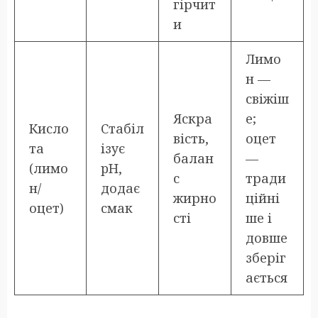
гірчит
и
Лимо
н —
свіжіш
Яскра
е;
Кисло
Стабіл
вість,
оцет
та
ізує
балан
—
(лимо
pH,
с
тради
н/
додає
жирно
ційні
оцет)
смак
сті
ше і
довше
зберіг
ається