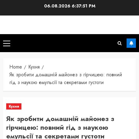
Skip
06.08.2026
6:37:52 PM
to
content
Primary
Menu
Home
Кухня
Як зробити домашній майонез з гірчицею: повний
гід з наукою емульсії та секретами густоти
Кухня
Як зробити домашній майонез з
гірчицею: повний гід з наукою
емульсії та секретами густоти