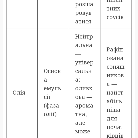
розша
тних
ровув
соусів
атися
Нейтр
альна
Рафін
—
ована
універ
соняш
Основ
сальн
ников
а
а;
а —
емуль
оливк
Олія
найст
сії
ова —
абіль
(фаза
арома
ніша
олії)
тна,
для
але
почат
може
ківців