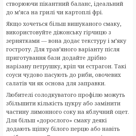
створюючи пікантний баланс, ідеальний
до м’яса на грилі чи картоплі фрі.
Якщо хочеться більш вишуканого смаку,
використовуйте діжонську гірчицю з
зернятками — вона додає текстуру і м’яку
гостроту. Для трав’яного варіанту після
приготування бази додайте дрібно
нарізану петрушку, кріп чи естрагон. Такі
соуси чудово пасують до риби, овочевих
салатів чи як основа для заправки.
Любителі солодкуватого профілю можуть
збільшити кількість цукру або замінити
частину лимонного соку на яблучний оцет.
Для більш «дорослого» смаку деякі
додають щіпку білого перцю або навіть