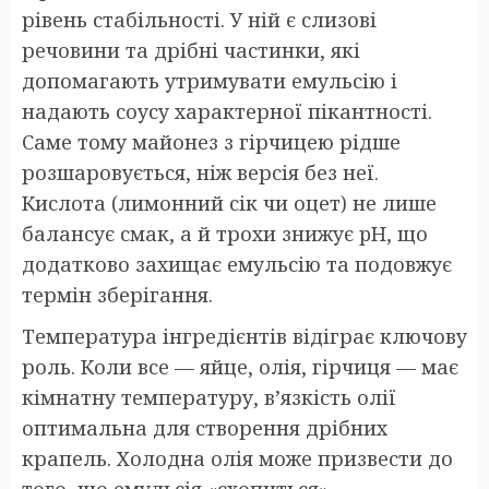
рівень стабільності. У ній є слизові
речовини та дрібні частинки, які
допомагають утримувати емульсію і
надають соусу характерної пікантності.
Саме тому майонез з гірчицею рідше
розшаровується, ніж версія без неї.
Кислота (лимонний сік чи оцет) не лише
балансує смак, а й трохи знижує pH, що
додатково захищає емульсію та подовжує
термін зберігання.
Температура інгредієнтів відіграє ключову
роль. Коли все — яйце, олія, гірчиця — має
кімнатну температуру, в’язкість олії
оптимальна для створення дрібних
крапель. Холодна олія може призвести до
того, що емульсія «схопиться»