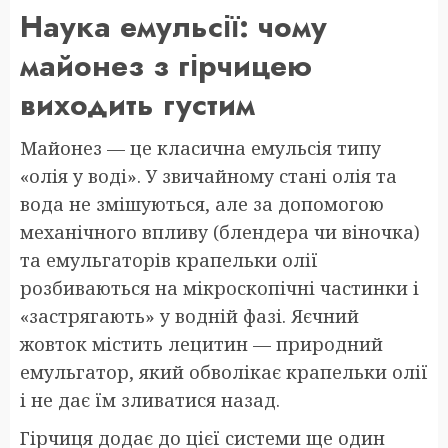
Наука емульсії: чому
майонез з гірчицею
виходить густим
Майонез — це класична емульсія типу
«олія у воді». У звичайному стані олія та
вода не змішуються, але за допомогою
механічного впливу (блендера чи віночка)
та емульгаторів крапельки олії
розбиваються на мікроскопічні частинки і
«застрягають» у водній фазі. Яєчний
жовток містить лецитин — природний
емульгатор, який обволікає крапельки олії
і не дає їм зливатися назад.
Гірчиця додає до цієї системи ще один