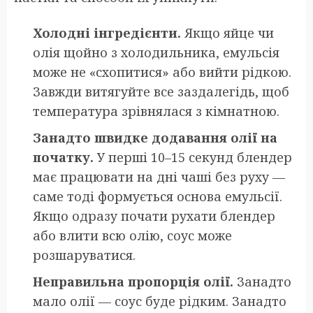
Холодні інгредієнти.
Якщо яйце чи
олія щойно з холодильника, емульсія
може не «схопитися» або вийти рідкою.
Завжди витягуйте все заздалегідь, щоб
температура зрівнялася з кімнатною.
Занадто швидке додавання олії на
початку.
У перші 10–15 секунд блендер
має працювати на дні чаші без руху —
саме тоді формується основа емульсії.
Якщо одразу почати рухати блендер
або влити всю олію, соус може
розшаруватися.
Неправильна пропорція олії.
Занадто
мало олії — соус буде рідким. Занадто