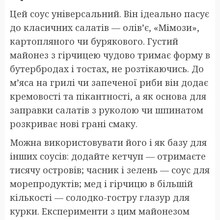
Цей соус універсальний. Він ідеально пасує
до класичних салатів — олів’є, «Мімози»,
картопляного чи бурякового. Густий
майонез з гірчицею чудово тримає форму в
бутербродах і тостах, не розтікаючись. До
м’яса на грилі чи запеченої риби він додає
кремовості та пікантності, а як основа для
заправки салатів з руколою чи шпинатом
розкриває нові грані смаку.
Можна використовувати його і як базу для
інших соусів: додайте кетчуп — отримаєте
тисячу островів; часник і зелень — соус для
морепродуктів; мед і гірчицю в більшій
кількості — солодко-гостру глазур для
курки. Експерименти з цим майонезом