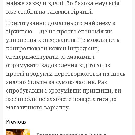
майже завжди вдалі, бо базова емульсія
вже стабільна завдяки гірчиці.
Приготування домашнього майонезу з
гірчицею — це не просто економія чи
уникнення консервантів. Це можливість
контролювати кожен інгредієнт,
експериментувати зі смаками і
отримувати задоволення від того, як
прості продукти перетворюються на щось
значно більше за сумою частин. Раз
спробувавши і зрозумівши принципи, ви
вже ніколи не захочете повертатися до
магазинного варіанту.
Post
Previous
navigation
Бризолі: соковита страва з