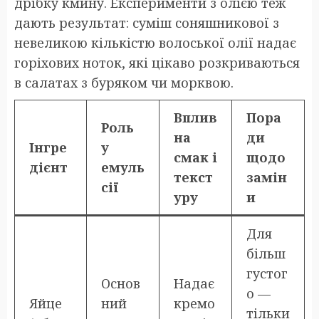
дрібку кмину. Експерименти з олією теж
дають результат: суміш соняшникової з
невеликою кількістю волоської олії надає
горіхових ноток, які цікаво розкриваються
в салатах з буряком чи морквою.
Вплив
Пора
Роль
на
ди
Інгре
у
смак і
щодо
дієнт
емуль
текст
замін
сії
уру
и
Для
більш
густог
Основ
Надає
о —
Яйце
ний
кремо
тільки