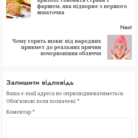
Pr
фаршем, яка підкорює з першого
po
шматочка
Next
Чому горять щоки: від народних
Next
прикмет до реальних причин
post:
почервоніння обличчя
Залишити відповідь
Ваша e-mail адреса не оприлюднюватиметься.
Обов’язкові поля позначені
*
Коментар
*