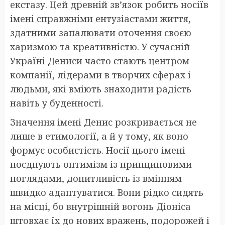
екстазу. Цей древній зв’язок робить носіїв
імені справжніми ентузіастами життя,
здатними запалювати оточення своєю
харизмою та креативністю. У сучасній
Україні Дениси часто стають центром
компанії, лідерами в творчих сферах і
людьми, які вміють знаходити радість
навіть у буденності.
Значення імені Денис розкривається не
лише в етимології, а й у тому, як воно
формує особистість. Носії цього імені
поєднують оптимізм із принциповими
поглядами, допитливість із вмінням
швидко адаптуватися. Вони рідко сидять
на місці, бо внутрішній вогонь Діоніса
штовхає їх до нових вражень, подорожей і