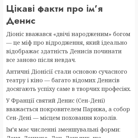
Цікаві факти про ім’я
Денис
Діоніс вважався «двічі народженим» богом
— це міф про відродження, який ідеально
відображає здатність Денисів починати
все заново після невдач.
Античні Діонісії стали основою сучасного
театру і кіно — багато відомих Денисів
досягають успіху саме в творчих професіях.
У Франції святий Денис (Сен-Дені)
вважається покровителем Парижа, а собор
Сен-Дені — місцем поховання королів.
Ім’я має численні зменшувальні форми: