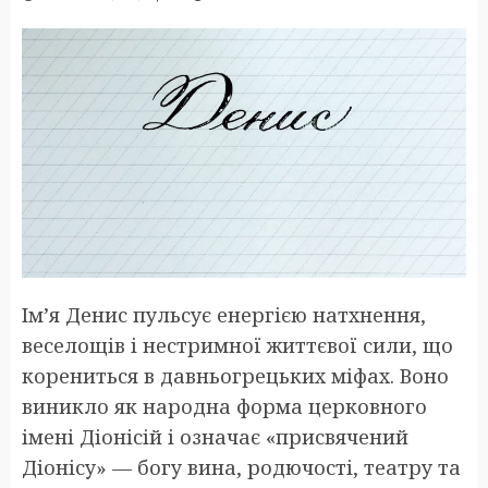
Ім’я Денис пульсує енергією натхнення,
веселощів і нестримної життєвої сили, що
корениться в давньогрецьких міфах. Воно
виникло як народна форма церковного
імені Діонісій і означає «присвячений
Діонісу» — богу вина, родючості, театру та