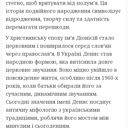
стегно, щоб врятувати від полум’я. Ця
історія подвійного народження символізує
відродження, творчу силу та здатність
перемагати перешкоди.
У християнську епоху ім’я Діонісій стало
церковним і поширилося серед слов’ян
через православ’я. В Україні Денис став
народною формою, яка витіснила довге
церковне звучання. Воно міцно увійшло в
повсякденне життя, особливо після 1960-х
років, коли батьки обирали його за
сучасним, динамічним звучанням.
Сьогодні значення імені Денис поєднує
античну міфологію з українськими
традиціями, роблячи його мостом між
минулим і сьогоденням.