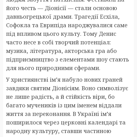
його честь — Діонісії — стали основою
давньогрецької драми. Трагедії Есхіла,
Софокла та Еврипіда народжувалися саме
під впливом цього культу. Тому Денис
часто несе в собі творчий потенціал:
музика, література, акторська гра або
підприємництво з елементами шоу стають
для нього природними сферами.
У християнстві ім’я набуло нових граней
завдяки святим Діонісіям. Воно символізує
не лише радість, а й стійкість віри, бо
багато мучеників із цим іменем віддали
життя за переконання. В Україні ім’я
поширилося через церковні календарі та
народну культуру, ставши частиною