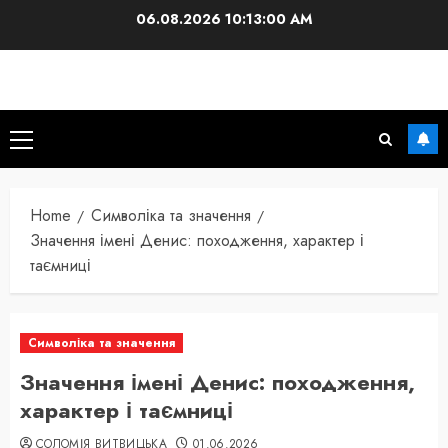
Skip
06.08.2026
10:13:01 AM
to
content
Primary
Menu
Home
Символіка та значення
Значення імені Денис: походження, характер і
таємниці
Символіка та значення
Значення імені Денис: походження,
характер і таємниці
СОЛОМІЯ ВИТВИЦЬКА
01.06.2026