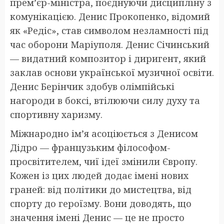
прем’єр-міністра, поєднуючи дисципліну з
комунікацією. Денис Прокопенко, відомий
як «Редіс», став символом незламності під
час оборони Маріуполя. Денис Січинський
— видатний композитор і диригент, який
заклав основи української музичної освіти.
Денис Берінчик здобув олімпійські
нагороди в боксі, втілюючи силу духу та
спортивну харизму.
Міжнародно ім’я асоціюється з Денисом
Дідро — французьким філософом-
просвітителем, чиї ідеї змінили Європу.
Кожен із цих людей додає імені нових
граней: від політики до мистецтва, від
спорту до героїзму. Вони доводять, що
значення імені Денис — це не просто