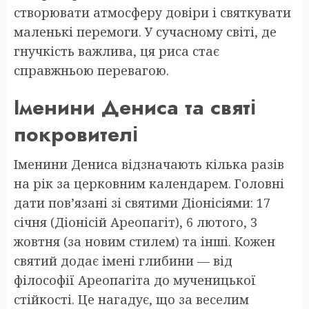
створювати атмосферу довіри і святкувати
маленькі перемоги. У сучасному світі, де
гнучкість важлива, ця риса стає
справжньою перевагою.
Іменини Дениса та святі
покровителі
Іменини Дениса відзначають кілька разів
на рік за церковним календарем. Головні
дати пов’язані зі святими Діонісіями: 17
січня (Діонісій Ареопагіт), 6 лютого, 3
жовтня (за новим стилем) та інші. Кожен
святий додає імені глибини — від
філософії Ареопагіта до мученицької
стійкості. Це нагадує, що за веселим