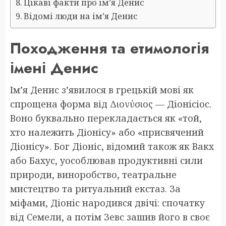
Цікаві факти про ім’я Денис
Відомі люди на ім’я Денис
Походження та етимологія
імені Денис
Ім’я Денис з’явилося в грецькій мові як
спрощена форма від Διονύσιος — Діонісіос.
Воно буквально перекладається як «той,
хто належить Діонісу» або «присвячений
Діонісу». Бог Діоніс, відомий також як Вакх
або Бахус, уособлював продуктивні сили
природи, виноробство, театральне
мистецтво та ритуальний екстаз. За
міфами, Діоніс народився двічі: спочатку
від Семели, а потім Зевс зашив його в своє