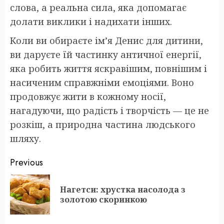
слова, а реальна сила, яка допомагає
долати виклики і надихати інших.
Коли ви обираєте ім’я Денис для дитини,
ви даруєте їй частинку античної енергії,
яка робить життя яскравішим, повнішим і
насиченим справжніми емоціями. Воно
продовжує жити в кожному носії,
нагадуючи, що радість і творчість — це не
розкіш, а природна частина людського
шляху.
Post
Previous
navigation
Нагетси: хрустка насолода з
Pr
золотою скоринкою
po