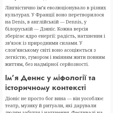
Лінгвістично ім’я еволюціонувало в різних
культурах. У Франції воно перетворилося
на Denis, в англійській — Dennis, у
білоруській — Дзяніс. Кожна версія
зберігає ядро енергії: радість, натхнення і
зв’язок із природними силами. У
слов’янському світі воно асоціюється з
легкістю, гумором і вмінням жити повним
життям, без надмірної серйозності.
Ім’я Денис у міфології та
історичному контексті
Діоніс не просто бог вина — він уособлює
театр, музику й ритуали, які дарували
людям забуття і натхнення. Фестивалі на