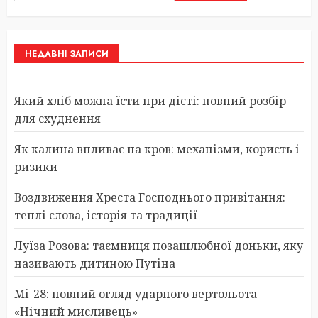
НЕДАВНІ ЗАПИСИ
Який хліб можна їсти при дієті: повний розбір
для схуднення
Як калина впливає на кров: механізми, користь і
ризики
Воздвиження Хреста Господнього привітання:
теплі слова, історія та традиції
Луїза Розова: таємниця позашлюбної доньки, яку
називають дитиною Путіна
Мі-28: повний огляд ударного вертольота
«Нічний мисливець»