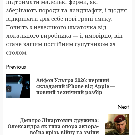
підтримати маленькі ферми, які
зберігають породи та ландшафти, і щодня
відкривати для себе нові грані смаку.
Почніть з невеликого шматочка від
локального виробника — і, ймовірно, він
стане вашим постійним супутником за
столом.
Post
Previous
navigation
Айфон Ультра 2026: перший
Pr
складаний iPhone від Apple —
po
повний технічний розбір
Next
Дмитро Лінартович дружина:
Next
Олександра як тиха опора актора-
post:
воїна крізь війну та зміни