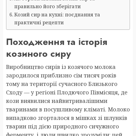
правильно його зберігати
Козий сир на кухні: поєднання та
практичні рецепти
Походження та історія
козиного сиру
Виробництво сирів із козячого молока
зародилося приблизно сім тисяч років
тому на території сучасного Близького
Сходу — у регіоні Плодючого Півмісяця, де
кози виявилися найвитривалішими
тваринами в посушливому кліматі. Молоко
випадково згорталося в мішках зі шлунків
тварин під дією природного сичужного
ферменту, і люди швидко зрозуміли: цей