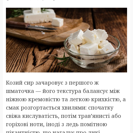
Козий сир зачаровує з першого ж
шматочка — його текстура балансує між
ніжною кремовістю та легкою крихкістю, а
смак розгортається хвилями: спочатку
свіжа кислуватість, потім трав’янисті або
горіхові ноти, іноді з ледь помітною
пікантністю, що нагадує про дикі