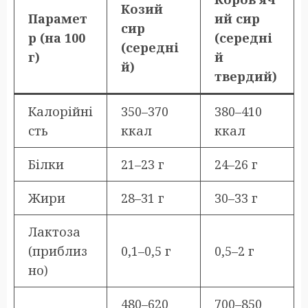
Козий
Парамет
ий сир
сир
р (на 100
(середні
(середні
г)
й
й)
твердий)
Калорійні
350–370
380–410
сть
ккал
ккал
Білки
21–23 г
24–26 г
Жири
28–31 г
30–33 г
Лактоза
(приблиз
0,1–0,5 г
0,5–2 г
но)
480–620
700–850