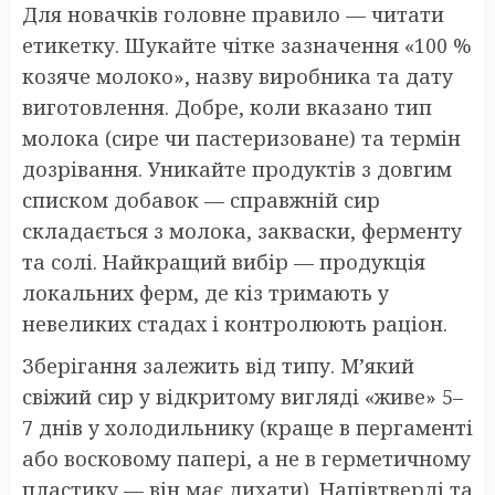
Для новачків головне правило — читати
етикетку. Шукайте чітке зазначення «100 %
козяче молоко», назву виробника та дату
виготовлення. Добре, коли вказано тип
молока (сире чи пастеризоване) та термін
дозрівання. Уникайте продуктів з довгим
списком добавок — справжній сир
складається з молока, закваски, ферменту
та солі. Найкращий вибір — продукція
локальних ферм, де кіз тримають у
невеликих стадах і контролюють раціон.
Зберігання залежить від типу. М’який
свіжий сир у відкритому вигляді «живе» 5–
7 днів у холодильнику (краще в пергаменті
або восковому папері, а не в герметичному
пластику — він має дихати). Напівтверді та