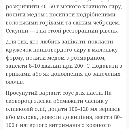
розкришити 40–50 г м’якого козиного сиру,
полити медом і посипати подрібненими
волоськими горіхами та свіжим чебрецем.
Секунди — і на столі ресторанний рівень.
Для тих, хто любить запікати: покласти
кружечок напівтвердого сиру в маленьку
форму, полити медом з розмарином,
запекти 8–10 хвилин при 200 °C. Подавати з
грінками або як доповнення до запечених
овочів.
Просунутий варіант: соус для пасти. На
сковороді злегка обсмажити часник у
оливковій олії, додати 100–120 мл вершків
або молока, довести до кипіння, ввести 80–
100 г натертого витриманого козиного