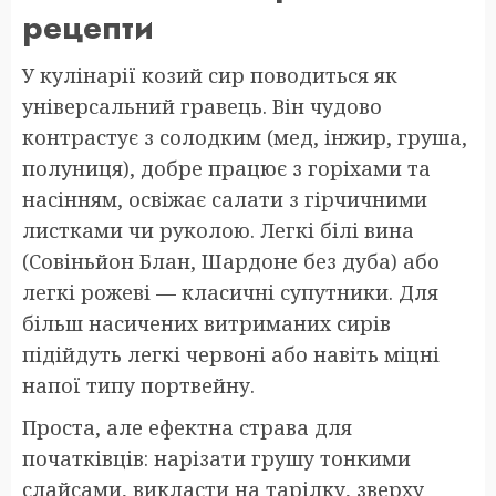
рецепти
У кулінарії козий сир поводиться як
універсальний гравець. Він чудово
контрастує з солодким (мед, інжир, груша,
полуниця), добре працює з горіхами та
насінням, освіжає салати з гірчичними
листками чи руколою. Легкі білі вина
(Совіньйон Блан, Шардоне без дуба) або
легкі рожеві — класичні супутники. Для
більш насичених витриманих сирів
підійдуть легкі червоні або навіть міцні
напої типу портвейну.
Проста, але ефектна страва для
початківців: нарізати грушу тонкими
слайсами, викласти на тарілку, зверху