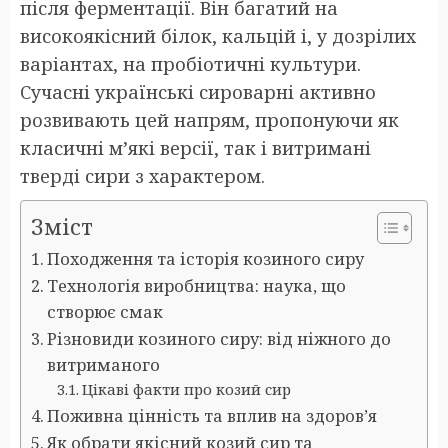
після ферментації. Він багатий на
високоякісний білок, кальцій і, у дозрілих
варіантах, на пробіотичні культури.
Сучасні українські сироварні активно
розвивають цей напрям, пропонуючи як
класичні м’які версії, так і витримані
тверді сири з характером.
Зміст
Походження та історія козиного сиру
Технологія виробництва: наука, що
створює смак
Різновиди козиного сиру: від ніжного до
витриманого
Цікаві факти про козий сир
Поживна цінність та вплив на здоров’я
Як обрати якісний козий сир та