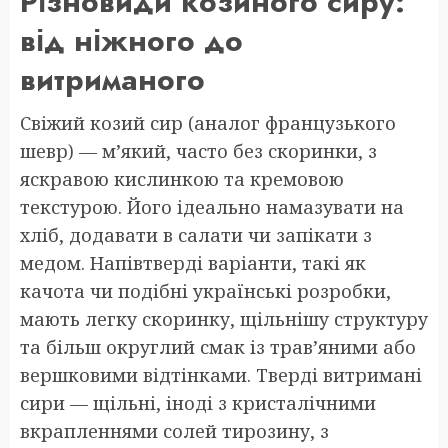
Різновиди козиного сиру:
від ніжного до
витриманого
Свіжий козий сир (аналог французького
шевр) — м’який, часто без скоринки, з
яскравою кислинкою та кремовою
текстурою. Його ідеально намазувати на
хліб, додавати в салати чи запікати з
медом. Напівтверді варіанти, такі як
качота чи подібні українські розробки,
мають легку скоринку, щільнішу структуру
та більш округлий смак із трав’яними або
вершковими відтінками. Тверді витримані
сири — щільні, іноді з кристалічними
вкрапленнями солей тирозину, з