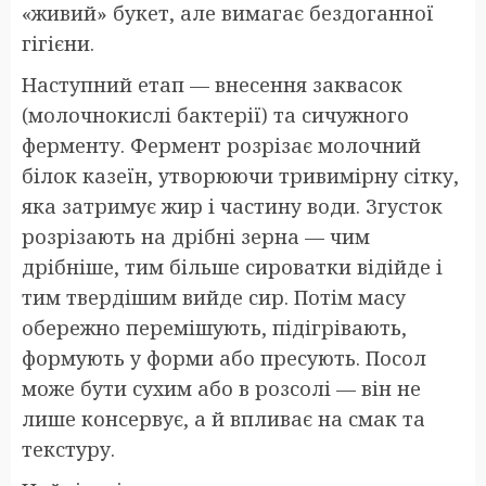
«живий» букет, але вимагає бездоганної
гігієни.
Наступний етап — внесення заквасок
(молочнокислі бактерії) та сичужного
ферменту. Фермент розрізає молочний
білок казеїн, утворюючи тривимірну сітку,
яка затримує жир і частину води. Згусток
розрізають на дрібні зерна — чим
дрібніше, тим більше сироватки відійде і
тим твердішим вийде сир. Потім масу
обережно перемішують, підігрівають,
формують у форми або пресують. Посол
може бути сухим або в розсолі — він не
лише консервує, а й впливає на смак та
текстуру.