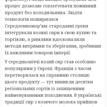
процес дозволяє conserveвати поживний
продукт без холодильника. Звідти
технологія поширилася
Середземномор’ям: стародавні греки
інтегрували козині сири в свою кухню та
торгівлю, а римляни вдосконалили
методи витримки та зберігання, зробивши
їх важливим товаром імперії.
У середньовіччі козий сир став особливо
популярним у Європі. Франція з часом
перетворилася на справжню столицю
цього продукту — тут виникли десятки
регіональних сортів із захищеними
найменуваннями походження. В українські
традиції сир з козячого молока прийшов