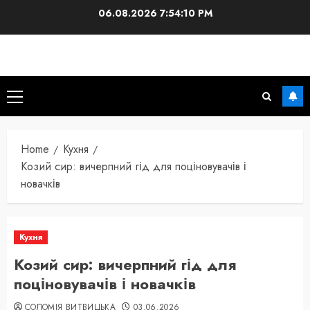
Skip
06.08.2026
7:54:11 PM
to
content
Primary
Menu
Home
Кухня
Козий сир: вичерпний гід для поціновувачів і
новачків
Кухня
Козий сир: вичерпний гід для
поціновувачів і новачків
СОЛОМІЯ ВИТВИЦЬКА
03.06.2026