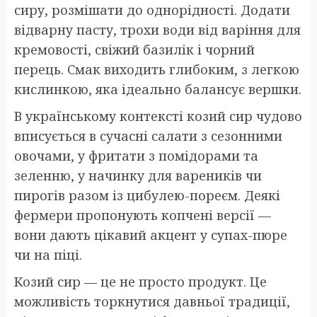
сиру, розмішати до однорідності. Додати
відварну пасту, трохи води від варіння для
кремовості, свіжий базилік і чорний
перець. Смак виходить глибоким, з легкою
кислинкою, яка ідеально балансує вершки.
В українському контексті козий сир чудово
вписується в сучасні салати з сезонними
овочами, у фритати з помідорами та
зеленню, у начинку для вареників чи
пирогів разом із цибулею-пореєм. Деякі
фермери пропонують копчені версії —
вони дають цікавий акцент у супах-пюре
чи на піці.
Козий сир — це не просто продукт. Це
можливість торкнутися давньої традиції,