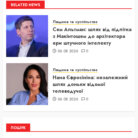
RELATED NEWS
Людина та суспільство
Сем Альтман: шлях від підлітка
з Макінтошем до архітектора
ери штучного інтелекту
06.08.2026
0
Людина та суспільство
Нана Єфросініна: незалежний
шлях доньки відомої
телеведучої
06.08.2026
0
ПОШУК