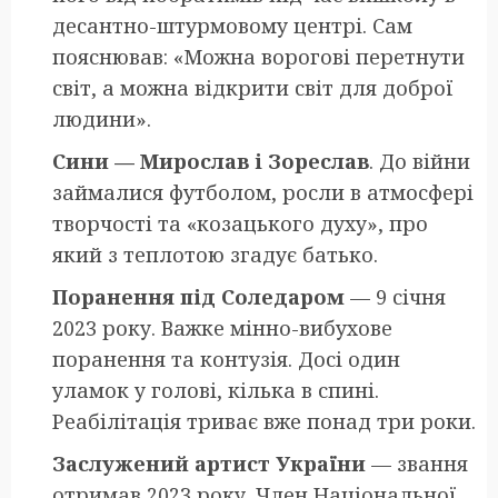
десантно-штурмовому центрі. Сам
пояснював: «Можна ворогові перетнути
світ, а можна відкрити світ для доброї
людини».
Сини — Мирослав і Зореслав
. До війни
займалися футболом, росли в атмосфері
творчості та «козацького духу», про
який з теплотою згадує батько.
Поранення під Соледаром
— 9 січня
2023 року. Важке мінно-вибухове
поранення та контузія. Досі один
уламок у голові, кілька в спині.
Реабілітація триває вже понад три роки.
Заслужений артист України
— звання
отримав 2023 року. Член Національної