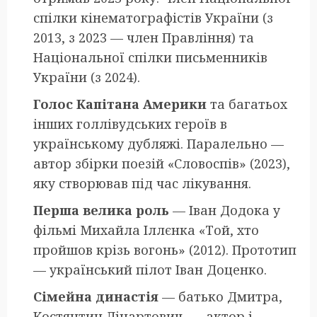
спілки кінематографістів України (з
2013, з 2023 — член Правління) та
Національної спілки письменників
України (з 2024).
Голос Капітана Америки
та багатьох
інших голлівудських героїв в
українському дубляжі. Паралельно —
автор збірки поезій «Словоспів» (2023),
яку створював під час лікування.
Перша велика роль
— Іван Додока у
фільмі Михайла Іллєнка «Той, хто
пройшов крізь вогонь» (2012). Прототип
— український пілот Іван Доценко.
Сімейна династія
— батько Дмитра,
Костянтин Лінартович, — актор і