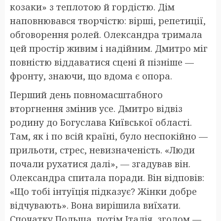
козаки» з теплотою й гордістю. Дім
наповнювався творчістю: вірші, репетиції,
обговорення ролей. Олександра тримала
цей простір живим і надійним. Дмитро міг
повністю віддаватися сцені й пізніше —
фронту, знаючи, що вдома є опора.
Перший день повномасштабного
вторгнення змінив усе. Дмитро відвіз
родину до Богуслава Київської області.
Там, як і по всій країні, було неспокійно —
прильоти, стрес, невизначеність. «Люди
почали рухатися далі», — згадував він.
Олександра спитала поради. Він відповів:
«Що тобі інтуїція підказує? Жінки добре
відчувають». Вона вирішила виїхати.
Спочатку Польща, потім Італія, згодом —