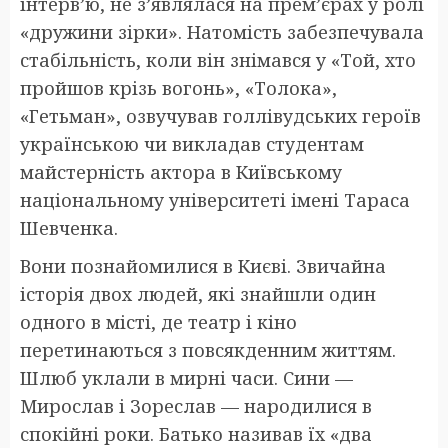
інтерв’ю, не з’являлася на прем’єрах у ролі
«дружини зірки». Натомість забезпечувала
стабільність, коли він знімався у «Той, хто
пройшов крізь вогонь», «Толока»,
«Гетьман», озвучував голлівудських героїв
українською чи викладав студентам
майстерність актора в Київському
національному університеті імені Тараса
Шевченка.
Вони познайомилися в Києві. Звичайна
історія двох людей, які знайшли один
одного в місті, де театр і кіно
перетинаються з повсякденним життям.
Шлюб уклали в мирні часи. Сини —
Мирослав і Зореслав — народилися в
спокійні роки. Батько називав їх «два