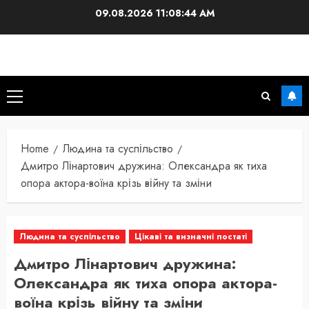
Skip
09.08.2026
11:08:45 AM
to
content
Primary
Menu
Home
Людина та суспільство
Дмитро Лінартович дружина: Олександра як тиха
опора актора-воїна крізь війну та зміни
Людина та суспільство
Цікаві та визначні постаті
Дмитро Лінартович дружина:
Олександра як тиха опора актора-
воїна крізь війну та зміни