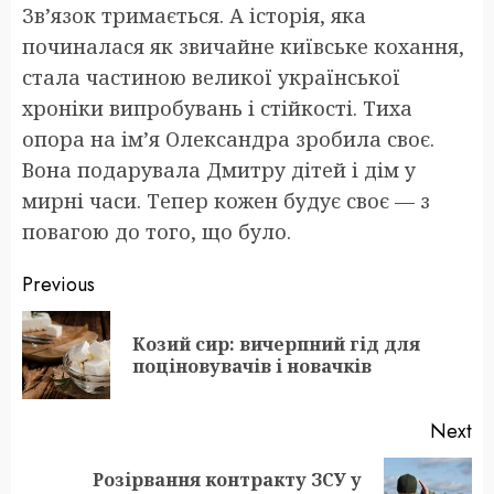
Зв’язок тримається. А історія, яка
починалася як звичайне київське кохання,
стала частиною великої української
хроніки випробувань і стійкості. Тиха
опора на ім’я Олександра зробила своє.
Вона подарувала Дмитру дітей і дім у
мирні часи. Тепер кожен будує своє — з
повагою до того, що було.
Post
Previous
navigation
Козий сир: вичерпний гід для
Pr
поціновувачів і новачків
po
Next
Розірвання контракту ЗСУ у