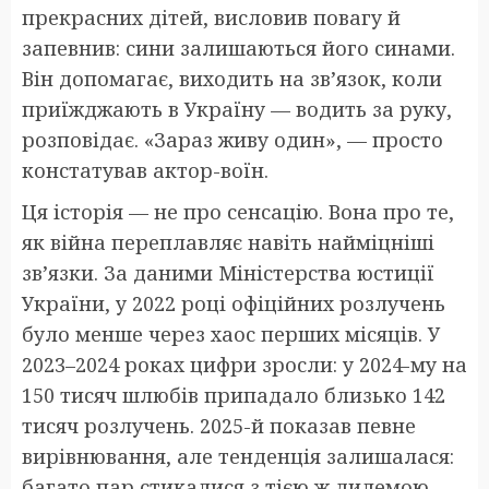
прекрасних дітей, висловив повагу й
запевнив: сини залишаються його синами.
Він допомагає, виходить на зв’язок, коли
приїжджають в Україну — водить за руку,
розповідає. «Зараз живу один», — просто
констатував актор-воїн.
Ця історія — не про сенсацію. Вона про те,
як війна переплавляє навіть найміцніші
зв’язки. За даними Міністерства юстиції
України, у 2022 році офіційних розлучень
було менше через хаос перших місяців. У
2023–2024 роках цифри зросли: у 2024-му на
150 тисяч шлюбів припадало близько 142
тисяч розлучень. 2025-й показав певне
вирівнювання, але тенденція залишалася:
багато пар стикалися з тією ж дилемою —