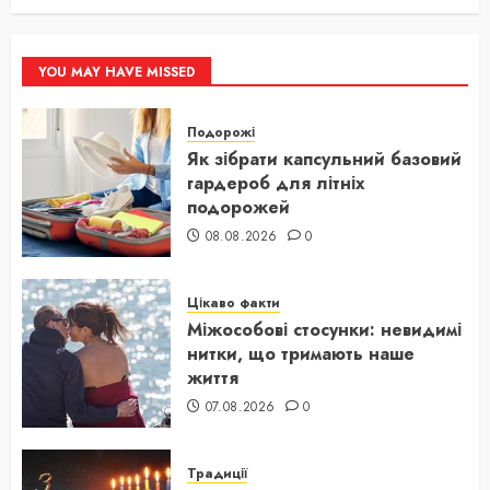
YOU MAY HAVE MISSED
Подорожі
Як зібрати капсульний базовий
гардероб для літніх
подорожей
08.08.2026
0
Цікаво факти
Міжособові стосунки: невидимі
нитки, що тримають наше
життя
07.08.2026
0
Традиції