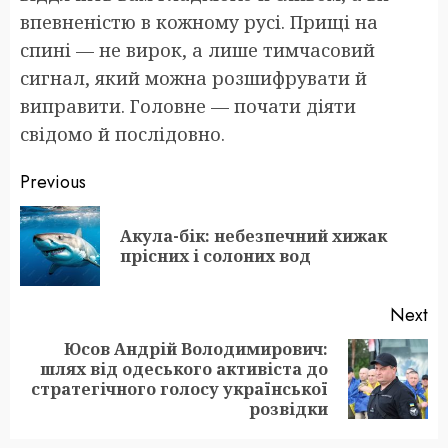
впевненістю в кожному русі. Прищі на
спині — не вирок, а лише тимчасовий
сигнал, який можна розшифрувати й
виправити. Головне — почати діяти
свідомо й послідовно.
Post
Previous
navigation
Акула-бік: небезпечний хижак
Pr
прісних і солоних вод
po
Next
Юсов Андрій Володимирович:
шлях від одеського активіста до
Next
стратегічного голосу української
post:
розвідки