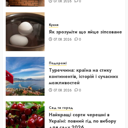
07.08.2026
0
Кухня
Як зрозуміти що яйце зіпсоване
07.08.2026
0
Подорожі
Туреччина: країна на стику
континентів, історій і сучасних
можливостей
07.08.2026
0
Сад та город
Найкращі сорти черешні в
Україні: повний гід по вибору
для саду 2026