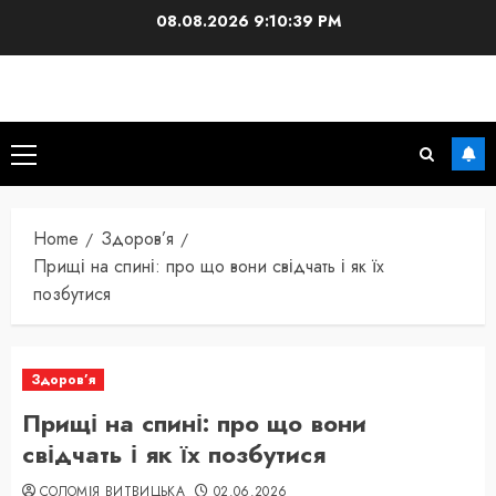
Skip
08.08.2026
9:10:40 PM
to
content
Primary
Menu
Home
Здоров’я
Прищі на спині: про що вони свідчать і як їх
позбутися
Здоров’я
Прищі на спині: про що вони
свідчать і як їх позбутися
СОЛОМІЯ ВИТВИЦЬКА
02.06.2026