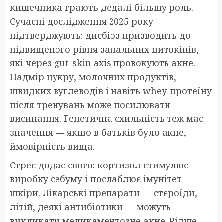
кишечника грають дедалі більшу роль.
Сучасні дослідження 2025 року
підтверджують: дисбіоз призводить до
підвищеного рівня запальних цитокінів,
які через gut-skin axis провокують акне.
Надмір цукру, молочних продуктів,
швидких вуглеводів і навіть whey-протеїну
після тренувань може посилювати
висипання. Генетична схильність теж має
значення — якщо в батьків було акне,
ймовірність вища.
Стрес додає свого: кортизол стимулює
виробку себуму і послаблює імунітет
шкіри. Лікарські препарати — стероїди,
літій, деякі антибіотики — можуть
викликати медикаментозне акне. Рідше,