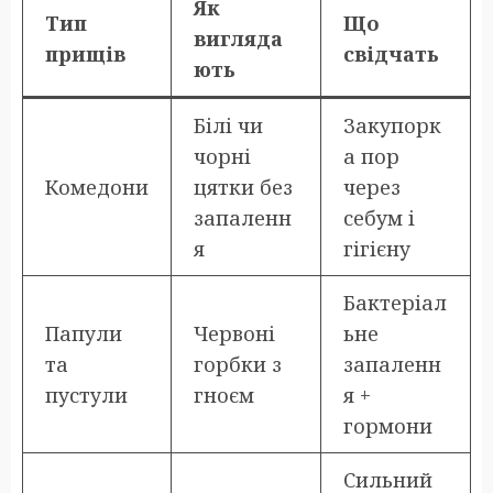
Як
Тип
Що
вигляда
прищів
свідчать
ють
Білі чи
Закупорк
чорні
а пор
Комедони
цятки без
через
запаленн
себум і
я
гігієну
Бактеріал
Папули
Червоні
ьне
та
горбки з
запаленн
пустули
гноєм
я +
гормони
Сильний