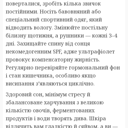
поверталися, зробіть кілька звичок
постійними. Носіть бавовняний або
спеціальний спортивний одяг, який
відводить вологу. Змінюйте постільну
білизну щотижня, а рушники — кожні 3–4
дні. Захищайте спину від сонця
некомедогенним SPF, адже ультрафіолет
провокує компенсаторну жирність.
Регулярно перевіряйте гормональний фон
і стан кишечника, особливо якщо
висипання з’являються циклічно.
Здоровий сон, мінімум стресу й
збалансоване харчування з великою
кількістю овочів, ферментованих
продуктів і води творять дива. Шкіра
віддячить вам гладкістю й сяйвом, а ви —