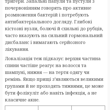
тригери. Запальні папули та пустули з
почервонінням говорять про активне
розмноження бактерій і потребують
антибактеріального догляду. Глибокі
кістозні вузли, болючі й схильні до рубців,
часто вказують на сильний гормональний
дисбаланс і вимагають серйозного
лікування.
Локалізація теж підказує: верхня частина
спини частіше реагує на волосся та
шампуні, нижня — на тертя одягу чи
ремінь. Якщо прищі з’являються великими
групами й не проходять тижнями, це може
бути фолікуліт або навіть інфекція, а не
класичне акне.