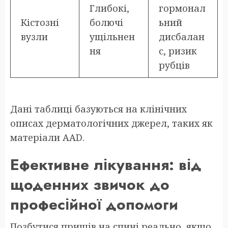
Глибокі,
гормонал
Кістозні
болючі
ьний
вузли
ущільнен
дисбалан
ня
с, ризик
рубців
Дані таблиці базуються на клінічних
описах дерматологічних джерел, таких як
матеріали AAD.
Ефективне лікування: від
щоденних звичок до
професійної допомоги
Позбутися прищів на спині реально, якщо