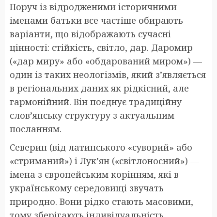
Поруч із відродженими історичними
іменами батьки все частіше обирають
варіанти, що відображають сучасні
цінності: стійкість, світло, дар. Даромир
(«дар миру» або «обдарований миром») —
один із таких неологізмів, який з’являється
в регіональних даних як рідкісний, але
гармонійний. Він поєднує традиційну
слов’янську структуру з актуальним
посланням.
Северин (від латинського «суворий» або
«стриманий») і Лук’ян («світлоносний») —
імена з європейським корінням, які в
українському середовищі звучать
природно. Вони рідко стають масовими,
тому зберігають індивідуальність,