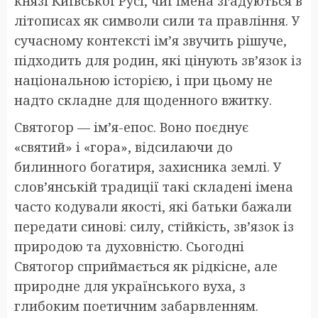
князі Київської Русі, чиї імена згадуються в
літописах як символи сили та правління. У
сучасному контексті ім’я звучить рішуче,
підходить для родин, які цінують зв’язок із
національною історією, і при цьому не
надто складне для щоденного вжитку.
Святогор — ім’я-епос. Воно поєднує
«святий» і «гора», відсилаючи до
билинного богатиря, захисника землі. У
слов’янській традиції такі складені імена
часто кодували якості, які батьки бажали
передати синові: силу, стійкість, зв’язок із
природою та духовністю. Сьогодні
Святогор сприймається як рідкісне, але
природне для українського вуха, з
глибоким поетичним забарвленням.