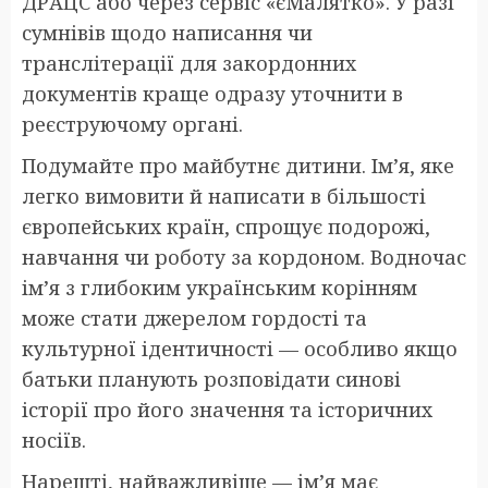
ДРАЦС або через сервіс «єМалятко». У разі
сумнівів щодо написання чи
транслітерації для закордонних
документів краще одразу уточнити в
реєструючому органі.
Подумайте про майбутнє дитини. Ім’я, яке
легко вимовити й написати в більшості
європейських країн, спрощує подорожі,
навчання чи роботу за кордоном. Водночас
ім’я з глибоким українським корінням
може стати джерелом гордості та
культурної ідентичності — особливо якщо
батьки планують розповідати синові
історії про його значення та історичних
носіїв.
Нарешті, найважливіше — ім’я має