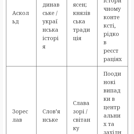
істори
динав
ясен;
чному
Аскол
ське /
князів
конте
ьд
украї
ська
ксті,
нська
тради
рідко
історі
ція
в
я
реєст
раціях
Пооди
нокі
випад
ки в
Слава
центр
Зорес
Слов’я
зорі /
альни
лав
нське
світан
х та
ку
західн