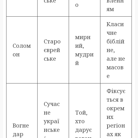
ське
вленн
о
ям
Класи
чне
мирн
Старо
біблій
Солом
ий,
єврей
не,
он
мудри
ське
але не
й
масов
е
Фіксує
ться в
Сучас
окрем
не
Той,
их
украї
хто
Вогне
регіон
нське
дарує
дар
ах як