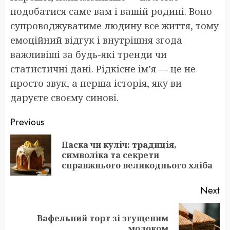
подобатися саме вам і вашій родині. Воно
супроводжуватиме людину все життя, тому
емоційний відгук і внутрішня згода
важливіші за будь-які тренди чи
статистичні дані. Рідкісне ім’я — це не
просто звук, а перша історія, яку ви
даруєте своєму синові.
Post
Previous
navigation
Паска чи куліч: традиція,
Pr
символіка та секрети
po
справжнього великоднього хліба
Next
Вафельний торт зі згущеним
Next
молоком