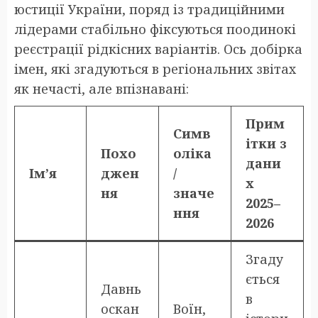
юстиції України, поряд із традиційними
лідерами стабільно фіксуються поодинокі
реєстрації рідкісних варіантів. Ось добірка
імен, які згадуються в регіональних звітах
як нечасті, але впізнавані:
Прим
Симв
ітки з
Похо
оліка
дани
Ім’я
джен
/
х
ня
значе
2025–
ння
2026
Згаду
ється
Давнь
в
оскан
Воїн,