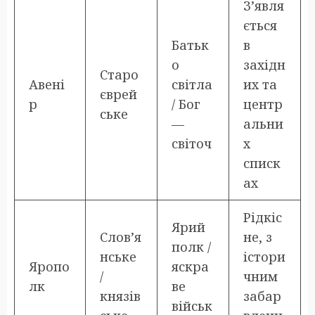
З’явля
ється
Батьк
в
о
західн
Старо
Авені
світла
их та
єврей
р
/ Бог
центр
ське
—
альни
світоч
х
списк
ах
Рідкіс
Ярий
Слов’я
не, з
полк /
нське
істори
Яропо
яскра
/
чним
лк
ве
князів
забар
військ