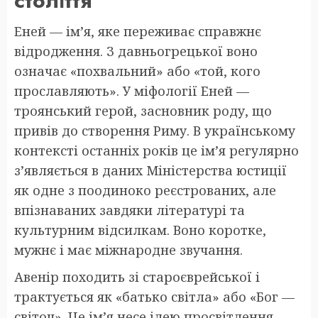
століття
Еней — ім’я, яке переживає справжнє
відродження. З давньогрецької воно
означає «похвальний» або «той, кого
прославляють». У міфології Еней —
троянський герой, засновник роду, що
привів до створення Риму. В українському
контексті останніх років це ім’я регулярно
з’являється в даних Міністерства юстиції
як одне з поодиноко реєстрованих, але
впізнаваних завдяки літературі та
культурним відсилкам. Воно коротке,
мужнє і має міжнародне звучання.
Авенір походить зі староєврейської і
трактується як «батько світла» або «Бог —
світоч». Це ім’я несе ідею просвітлення,