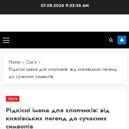
Skip
07.08.2026
9:52:37 AM
to
content
Primary
Menu
Home
Сім’я
Рідкісні імена для хлопчиків: від князівських легенд
до сучасних символів
Сім’я
Рідкісні імена для хлопчиків: від
князівських легенд до сучасних
символів