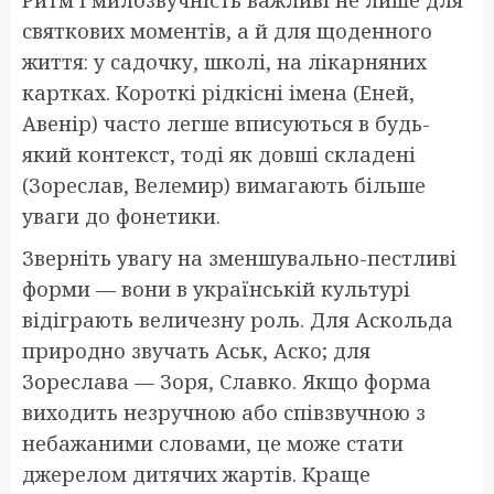
Ритм і милозвучність важливі не лише для
святкових моментів, а й для щоденного
життя: у садочку, школі, на лікарняних
картках. Короткі рідкісні імена (Еней,
Авенір) часто легше вписуються в будь-
який контекст, тоді як довші складені
(Зореслав, Велемир) вимагають більше
уваги до фонетики.
Зверніть увагу на зменшувально-пестливі
форми — вони в українській культурі
відіграють величезну роль. Для Аскольда
природно звучать Аськ, Аско; для
Зореслава — Зоря, Славко. Якщо форма
виходить незручною або співзвучною з
небажаними словами, це може стати
джерелом дитячих жартів. Краще