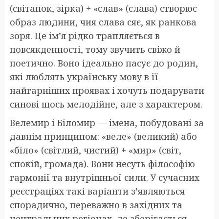
(світанок, зірка) + «слав» (слава) створює
образ людини, чия слава сяє, як ранкова
зоря. Це ім’я рідко трапляється в
повсякденності, тому звучить свіжо й
поетично. Воно ідеально пасує до родин,
які люблять українську мову в її
найгарніших проявах і хочуть подарувати
синові щось мелодійне, але з характером.
Велемир і Біломир — імена, побудовані за
давнім принципом: «веле» (великий) або
«біло» (світлий, чистий) + «мир» (світ,
спокій, громада). Вони несуть філософію
гармонії та внутрішньої сили. У сучасних
реєстраціях такі варіанти з’являються
спорадично, переважно в західних та
центральних регіонах, де зберігається