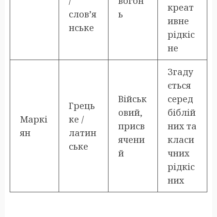
/
вогон
креат
слов’я
ь
ивне
нське
рідкіс
не
Згаду
ється
Військ
серед
Грець
овий,
біблій
Маркі
ке /
присв
них та
ян
латин
ячени
класи
ське
й
чних
рідкіс
них