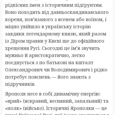
рідкісних імен з історичним підґрунтям.
Воно походить від давньоскандинавського
кореня, пов’язаного з ясенем або воїном, і
міцно увійшло в українську історію
завдяки легендарному князю, який разом
із Діром правив у Києві ще до офіційного
хрещення Русі. Сьогодні це ім’я звучить
мужньо й аристократично, легко
поєднується з по батькові на кшталт
Олександрович чи Володимирович і рідко
потребує пояснень — його знають з
підручників.
Ярополк несе в собі динамічну енергію:
«ярий» (яскравий, весняний, запальний) та
«полк» (військо). Історичні Ярополки — це