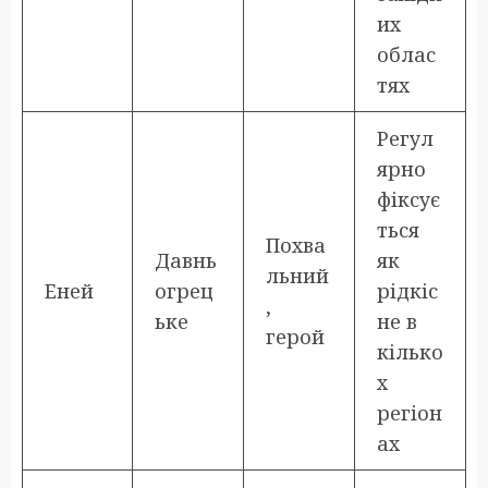
их
облас
тях
Регул
ярно
фіксує
ться
Похва
Давнь
як
льний
Еней
огрец
рідкіс
,
ьке
не в
герой
кілько
х
регіон
ах