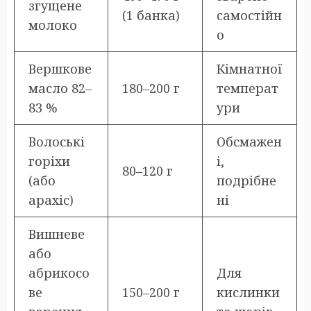
згущене
(1 банка)
самостійн
молоко
о
Вершкове
Кімнатної
масло 82–
180–200 г
температ
83 %
ури
Волоські
Обсмажен
горіхи
і,
80–120 г
(або
подрібне
арахіс)
ні
Вишневе
або
абрикосо
Для
ве
150–200 г
кислинки