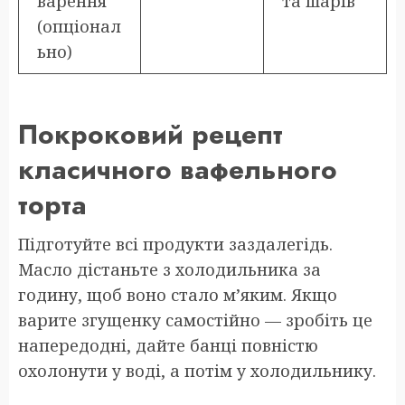
варення
та шарів
(опціонал
ьно)
Покроковий рецепт
класичного вафельного
торта
Підготуйте всі продукти заздалегідь.
Масло дістаньте з холодильника за
годину, щоб воно стало м’яким. Якщо
варите згущенку самостійно — зробіть це
напередодні, дайте банці повністю
охолонути у воді, а потім у холодильнику.