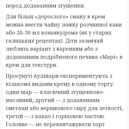
перед додаванням згущенки.
Для більш «дорослого» смаку в крем
можна ввести чайну ложку розчинної кави
або 20–30 мл коньяку/рома (як у старих
галицьких рецептах). Діти зазвичай
люблять варіант з варенням або з
додаванням подрібненого печива «Марі» в
крем для текстури.
Просунуті кулінари експериментують з
кількома видами крему в одному торту:
один шар — класичний згущенково-
масляний, другий — з додаванням
сметани або вершкового сиру для легкості,
третій — з какао і горіховою пастою.
Головне — не перевантажувати торт