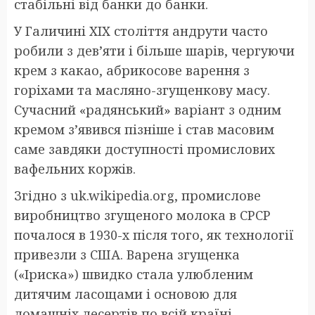
стабільні від банки до банки.
У Галичині XIX століття андрути часто
робили з дев’яти і більше шарів, чергуючи
крем з какао, абрикосове варення з
горіхами та масляно-згущенкову масу.
Сучасний «радянський» варіант з одним
кремом з’явився пізніше і став масовим
саме завдяки доступності промислових
вафельних коржів.
Згідно з uk.wikipedia.org, промислове
виробництво згущеного молока в СРСР
почалося в 1930-х після того, як технології
привезли з США. Варена згущенка
(«Іриска») швидко стала улюбленим
дитячим ласощами і основою для
домашніх десертів по всій країні.