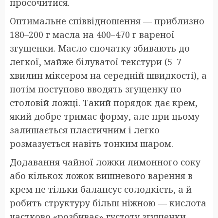
просочитися.
Оптимальне співвідношення — приблизно
180–200 г масла на 400–470 г вареної
згущенки. Масло спочатку збивають до
легкої, майже білуватої текстури (5–7
хвилин міксером на середній швидкості), а
потім поступово вводять згущенку по
столовій ложці. Такий порядок дає крем,
який добре тримає форму, але при цьому
залишається пластичним і легко
розмазується навіть тонким шаром.
Додавання чайної ложки лимонного соку
або кількох ложок вишневого варення в
крем не тільки балансує солодкість, а й
робить структуру більш ніжною — кислота
частково «розбиває» густоту згущенки.