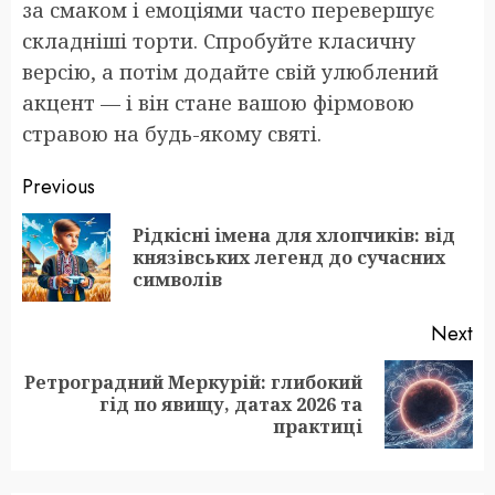
за смаком і емоціями часто перевершує
складніші торти. Спробуйте класичну
версію, а потім додайте свій улюблений
акцент — і він стане вашою фірмовою
стравою на будь-якому святі.
Post
Previous
navigation
Рідкісні імена для хлопчиків: від
Pr
князівських легенд до сучасних
po
символів
Next
Ретроградний Меркурій: глибокий
Next
гід по явищу, датах 2026 та
post:
практиці