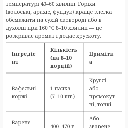
температурі 40–60 хвилин. Горіхи
(волоські, арахіс, фундук) краще злегка
обсмажити на сухій сковороді або в
духовці при 160 °C 8–10 хвилин — це
розкриває аромат і додає хрускоту.
Кількість
Інгредіє
Примітк
(на 8–10
нт
а
порцій)
Круглі
Вафельні
1 пачка
або
коржі
(7–10 шт.)
прямокут
ні, тонкі
Або
Варене
400–470 г
зварене