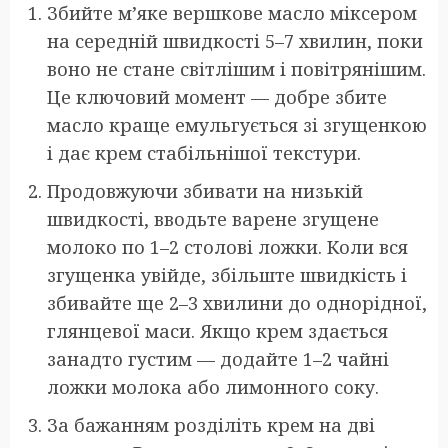
Збийте м’яке вершкове масло міксером
на середній швидкості 5–7 хвилин, поки
воно не стане світлішим і повітрянішим.
Це ключовий момент — добре збите
масло краще емульгується зі згущенкою
і дає крем стабільнішої текстури.
Продовжуючи збивати на низькій
швидкості, вводьте варене згущене
молоко по 1–2 столові ложки. Коли вся
згущенка увійде, збільште швидкість і
збивайте ще 2–3 хвилини до однорідної,
глянцевої маси. Якщо крем здається
занадто густим — додайте 1–2 чайні
ложки молока або лимонного соку.
За бажанням розділіть крем на дві