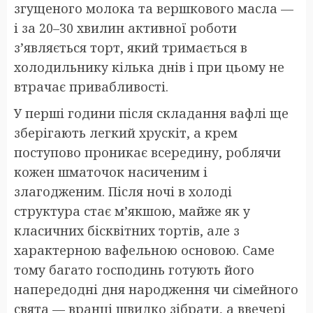
згущеного молока та вершкового масла —
і за 20–30 хвилин активної роботи
з’являється торт, який тримається в
холодильнику кілька днів і при цьому не
втрачає привабливості.
У перші години після складання вафлі ще
зберігають легкий хрускіт, а крем
поступово проникає всередину, роблячи
кожен шматочок насиченим і
злагодженим. Після ночі в холоді
структура стає м’якшою, майже як у
класичних бісквітних тортів, але з
характерною вафельною основою. Саме
тому багато господинь готують його
напередодні дня народження чи сімейного
свята — вранці швидко зібрати, а ввечері