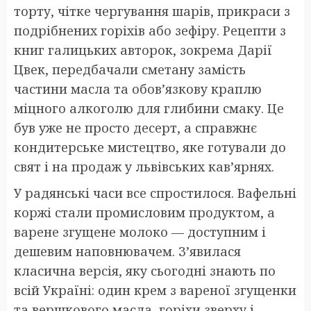
торту, чітке чергування шарів, прикраси з
подрібнених горіхів або зефіру. Рецепти з
книг галицьких авторок, зокрема Дарії
Цвек, передбачали сметану замість
частини масла та обов’язкову краплю
міцного алкоголю для глибини смаку. Це
був уже не просто десерт, а справжнє
кондитерське мистецтво, яке готували до
свят і на продаж у львівських кав’ярнях.
У радянські часи все спростилося. Вафельні
коржі стали промисловим продуктом, а
варене згущене молоко — доступним і
дешевим наповнювачем. З’явилася
класична версія, яку сьогодні знають по
всій Україні: один крем з вареної згущенки
та вершкового масла, горіхи зверху і