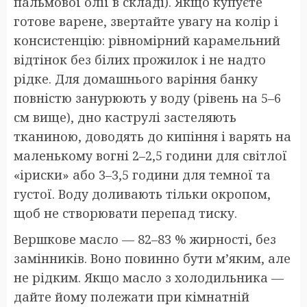
пальмової олії в складі). Якщо купуєте
готове варене, звертайте увагу на колір і
консистенцію: рівномірний карамельний
відтінок без білих прожилок і не надто
рідке. Для домашнього варіння банку
повністю занурюють у воду (рівень на 5–6
см вище), дно каструлі застеляють
тканиною, доводять до кипіння і варять на
маленькому вогні 2–2,5 години для світлої
«іриски» або 3–3,5 години для темної та
густої. Воду доливають тільки окропом,
щоб не створювати перепад тиску.
Вершкове масло — 82–83 % жирності, без
замінників. Воно повинно бути м’яким, але
не рідким. Якщо масло з холодильника —
дайте йому полежати при кімнатній