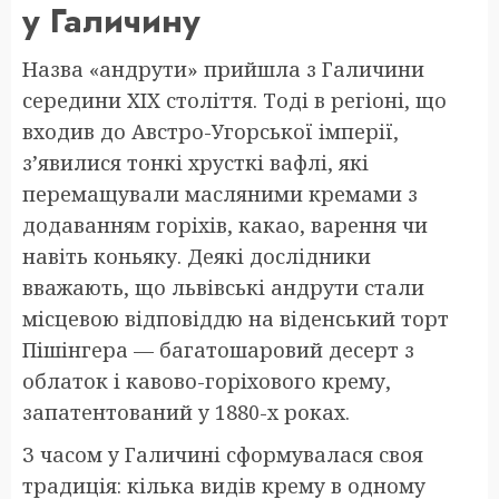
у Галичину
Назва «андрути» прийшла з Галичини
середини XIX століття. Тоді в регіоні, що
входив до Австро-Угорської імперії,
з’явилися тонкі хрусткі вафлі, які
перемащували масляними кремами з
додаванням горіхів, какао, варення чи
навіть коньяку. Деякі дослідники
вважають, що львівські андрути стали
місцевою відповіддю на віденський торт
Пішінгера — багатошаровий десерт з
облаток і кавово-горіхового крему,
запатентований у 1880-х роках.
З часом у Галичині сформувалася своя
традиція: кілька видів крему в одному