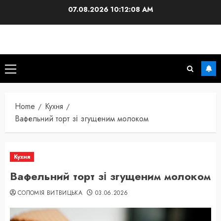
Skip
07.08.2026
10:12:09 AM
to
content
Primary
Menu
Home
Кухня
Вафельний торт зі згущеним молоком
Кухня
Вафельний торт зі згущеним молоком
СОЛОМІЯ ВИТВИЦЬКА
03.06.2026