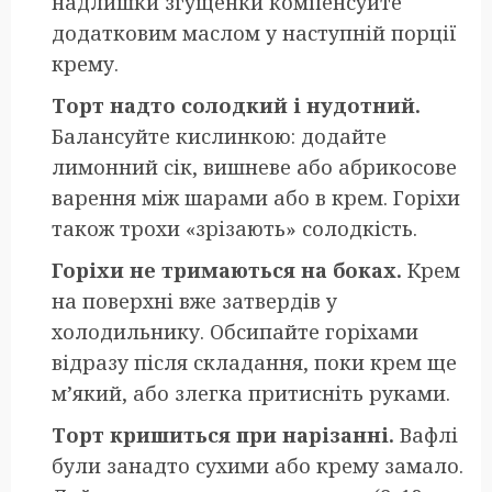
надлишки згущенки компенсуйте
додатковим маслом у наступній порції
крему.
Торт надто солодкий і нудотний.
Балансуйте кислинкою: додайте
лимонний сік, вишневе або абрикосове
варення між шарами або в крем. Горіхи
також трохи «зрізають» солодкість.
Горіхи не тримаються на боках.
Крем
на поверхні вже затвердів у
холодильнику. Обсипайте горіхами
відразу після складання, поки крем ще
м’який, або злегка притисніть руками.
Торт кришиться при нарізанні.
Вафлі
були занадто сухими або крему замало.