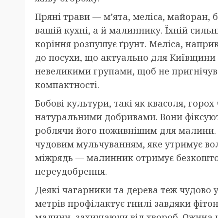
Пряні трави — м’ята, мелісa, майоран, 
вашій кухні, а й малиннику. Їхній силь
коріння розпушує ґрунт. Меліса, напри
до посухи, що актуально для Київщини ч
невеликими групами, щоб не пригнічува
компактності.
Бобові культури, такі як квасоля, горох 
натуральними добривами. Вони фіксують 
роблячи його поживнішим для малини. 
чудовим мульчуванням, яке утримує воло
міжрядь — малинник отримує безкошто
переудобрення.
Деякі чагарники та дерева теж чудово у
метрів профілактує гнилі завдяки фіто
малини, захищаючи від хвороб. Ожина 