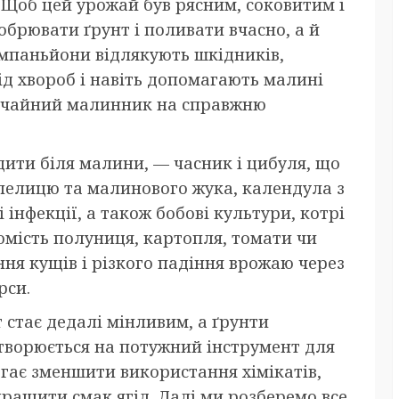
. Щоб цей урожай був рясним, соковитим і
обрювати ґрунт і поливати вчасно, а й
омпаньйони відлякують шкідників,
д хвороб і навіть допомагають малині
ичайний малинник на справжню
ити біля малини, — часник і цибуля, що
пелицю та малинового жука, календула з
інфекції, а також бобові культури, котрі
омість полуниця, картопля, томати чи
ня кущів і різкого падіння врожаю через
рси.
т стає дедалі мінливим, а ґрунти
творюється на потужний інструмент для
гає зменшити використання хімікатів,
кращити смак ягід. Далі ми розберемо все