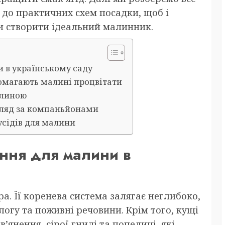
 до практичних схем посадки, щоб і
ли створити ідеальний малинник.
и в українському саду
помагають малині процвітати
алиною
огляд за компаньйонами
усідів для малини
ення для малини в
. Її коренева система залягає неглибоко,
логу та поживні речовини. Крім того, кущі
’янення, сірої гнилі та попелиці, які