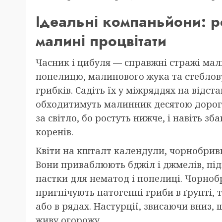
Ідеальні компаньйони: р
малині процвітати
Часник і цибуля — справжні стражі мали
попелицю, малинового жука та стеблов
грибків. Садіть їх у міжряддях на відста
обходитимуть малинник десятою дорого
за світло, бо ростуть нижче, і навіть з
коренів.
Квіти на кшталт календули, чорнобривц
Вони приваблюють бджіл і джмелів, пі
пастки для нематод і попелиці. Чорноб
пригнічують патогенні гриби в ґрунті,
або в рядах. Настурції, звисаючи вниз
живу огорожу.