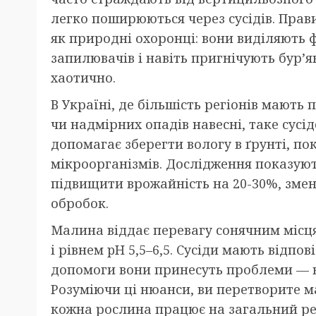
легко поширюються через сусідів. Пра
як природні охоронці: вони виділяють
запилювачів і навіть пригнічують бур’
хаотично.
В Україні, де більшість регіонів мають
чи надмірних опадів навесні, таке сусі
допомагає зберегти вологу в ґрунті, п
мікроорганізмів. Дослідження показу
підвищити врожайність на 20-30%, змен
обробок.
Малина віддає перевагу сонячним місц
і рівнем pH 5,5–6,5. Сусіди мають відпо
допомоги вони принесуть проблеми — ві
Розуміючи ці нюанси, ви перетворите 
кожна рослина працює на загальний ре