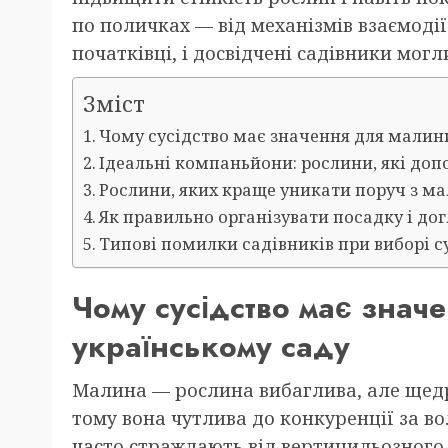
по поличках — від механізмів взаємодії
початківці, і досвідчені садівники мог
Зміст
Чому сусідство має значення для малин
Ідеальні компаньйони: рослини, які до
Рослини, яких краще уникати поруч з м
Як правильно організувати посадку і д
Типові помилки садівників при виборі с
Чому сусідство має знач
українському саду
Малина — рослина вибаглива, але щедра
тому вона чутлива до конкуренції за во
часто страждають від вертицильозного в