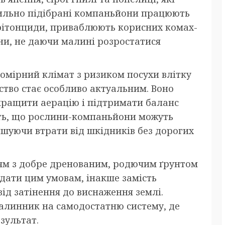
вильно підібрані компаньйони працюють
 фітонциди, приваблюють корисних комах-
яни, не даючи малині розростатися
 помірний клімат з ризиком посухи влітку
дство стає особливо актуальним. Воно
окращити аерацію і підтримати баланс
ють, що рослини-компаньйони можуть
шуючи втрати від шкідників без дорогих
ям з добре дренованим, родючим ґрунтом
відати цим умовам, інакше замість
д затінення до виснаження землі.
малинник на самодостатню систему, де
зультат.