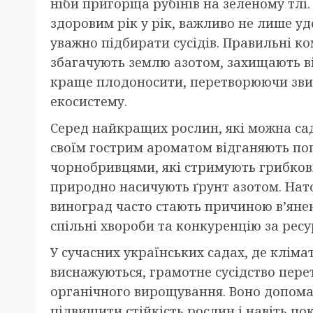
ніби пригорща рубінів на зеленому тлі
здоровим рік у рік, важливо не лише уд
уважно підбирати сусідів. Правильні к
збагачують землю азотом, захищають ві
краще плодоносити, перетворюючи зв
екосистему.
Серед найкращих рослин, які можна сад
своїм гострим ароматом відганяють по
чорнобривцями, які стримують грибкові 
природно насичують ґрунт азотом. Нат
виноград часто стають причиною в’янен
спільні хвороби та конкуренцію за ресу
У сучасних українських садах, де кліма
виснажуються, грамотне сусідство пере
органічного вирощування. Воно допома
підвищити стійкість рослин і навіть по