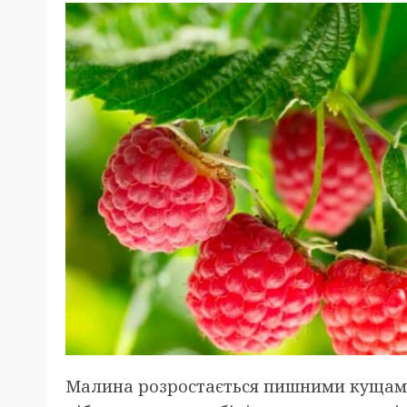
Малина розростається пишними кущами