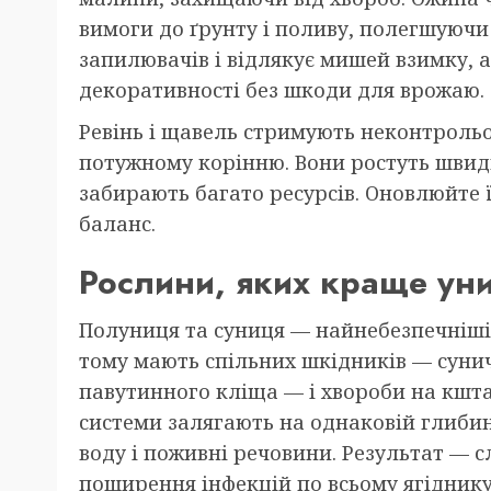
вимоги до ґрунту і поливу, полегшуюч
запилювачів і відлякує мишей взимку, 
декоративності без шкоди для врожаю.
Ревінь і щавель стримують неконтроль
потужному корінню. Вони ростуть швид
забирають багато ресурсів. Оновлюйте 
баланс.
Рослини, яких краще ун
Полуниця та суниця — найнебезпечніші 
тому мають спільних шкідників — суни
павутинного кліща — і хвороби на кштал
системи залягають на однаковій глибин
воду і поживні речовини. Результат — с
поширення інфекцій по всьому ягіднику