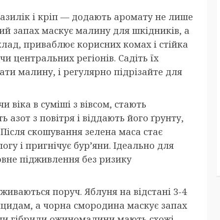
базилік і кріп — додають аромату не лише
ний запах маскує малину для шкідників, а
клад, приваблює корисних комах і стійка
и центральних регіонів. Садіть їх
ти малину, і регулярно підрізайте для
чи віка в суміші з вівсом, стають
азот з повітря і віддають його ґрунту,
Після скошування зелена маса стає
гу і пригнічує бур’яни. Ідеально для
вне підживлення без ризику
живаються поруч. Яблуня на відстані 3-4
нцидам, а чорна смородина маскує запах
чи гібриди ожиномалини мають схожі