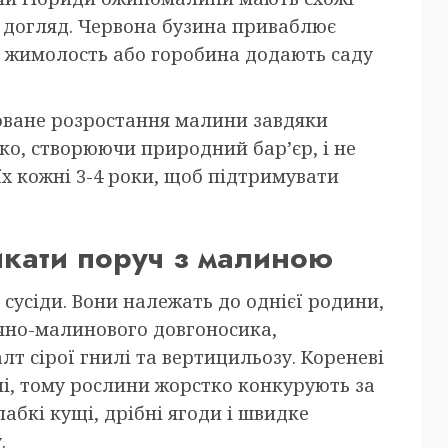
и догляд. Червона бузина приваблює
а жимолость або горобина додають саду
оване розростання малини завдяки
ко, створюючи природний бар’єр, і не
їх кожні 3-4 роки, щоб підтримувати
икати поруч з малиною
сусіди. Вони належать до однієї родини,
чно-малинового довгоносика,
т сірої гнилі та вертицильозу. Кореневі
і, тому рослини жорстко конкурують за
лабкі кущі, дрібні ягоди і швидке
.