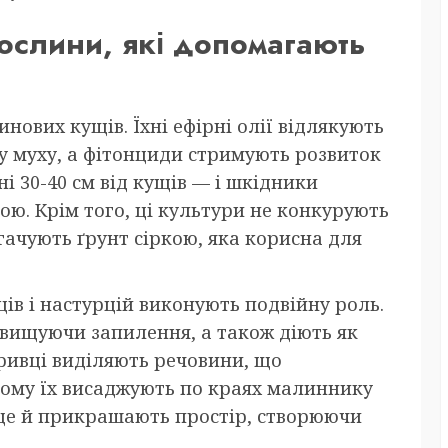
ослини, які допомагають
нових кущів. Їхні ефірні олії відлякують
у муху, а фітонциди стримують розвиток
ні 30-40 см від кущів — і шкідники
ю. Крім того, ці культури не конкурують
багачують ґрунт сіркою, яка корисна для
ів і настурцій виконують подвійну роль.
двищуючи запилення, а також діють як
ривці виділяють речовини, що
 тому їх висаджують по краях малиннику
, ще й прикрашають простір, створюючи