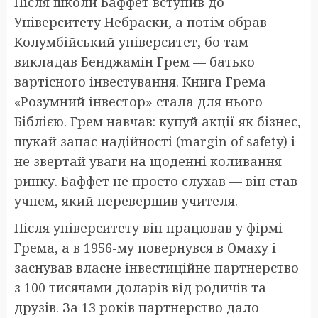
Після школи Баффет вступив до
Університету Небраски, а потім обрав
Колумбійський університет, бо там
викладав Бенджамін Грем — батько
вартісного інвестування. Книга Грема
«Розумний інвестор» стала для нього
Біблією. Грем навчав: купуй акції як бізнес,
шукай запас надійності (margin of safety) і
не звертай уваги на щоденні коливання
ринку. Баффет не просто слухав — він став
учнем, який перевершив учителя.
Після університету він працював у фірмі
Грема, а в 1956-му повернувся в Омаху і
заснував власне інвестиційне партнерство
з 100 тисячами доларів від родичів та
друзів. За 13 років партнерство дало