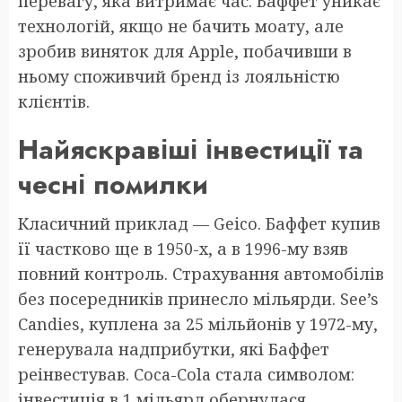
перевагу, яка витримає час. Баффет уникає
технологій, якщо не бачить моату, але
зробив виняток для Apple, побачивши в
ньому споживчий бренд із лояльністю
клієнтів.
Найяскравіші інвестиції та
чесні помилки
Класичний приклад — Geico. Баффет купив
її частково ще в 1950-х, а в 1996-му взяв
повний контроль. Страхування автомобілів
без посередників принесло мільярди. See’s
Candies, куплена за 25 мільйонів у 1972-му,
генерувала надприбутки, які Баффет
реінвестував. Coca-Cola стала символом:
інвестиція в 1 мільярд обернулася