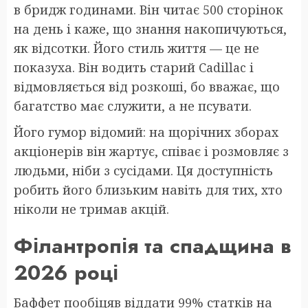
в бридж годинами. Він читає 500 сторінок
на день і каже, що знання накопичуються,
як відсотки. Його стиль життя — це не
показуха. Він водить старий Cadillac і
відмовляється від розкоші, бо вважає, що
багатство має служити, а не псувати.
Його гумор відомий: на щорічних зборах
акціонерів він жартує, співає і розмовляє з
людьми, ніби з сусідами. Ця доступність
робить його близьким навіть для тих, хто
ніколи не тримав акцій.
Філантропія та спадщина в
2026 році
Баффет пообіцяв віддати 99% статків на