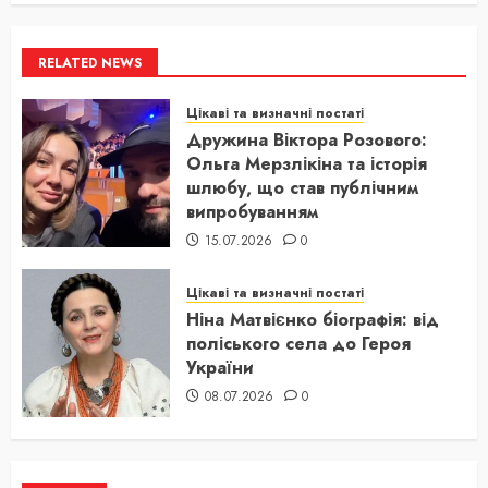
RELATED NEWS
Цікаві та визначні постаті
Дружина Віктора Розового:
Ольга Мерзлікіна та історія
шлюбу, що став публічним
випробуванням
15.07.2026
0
Цікаві та визначні постаті
Ніна Матвієнко біографія: від
поліського села до Героя
України
08.07.2026
0