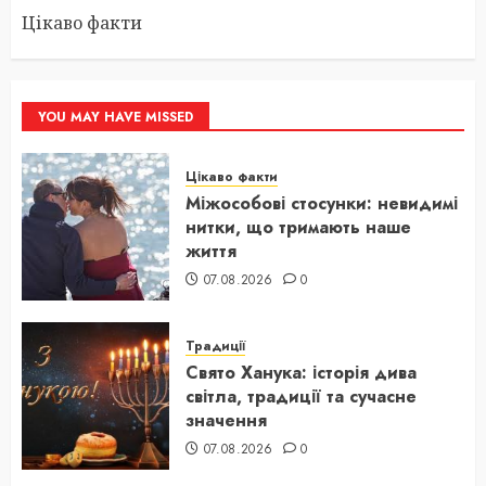
Цікаво факти
YOU MAY HAVE MISSED
Цікаво факти
Міжособові стосунки: невидимі
нитки, що тримають наше
життя
07.08.2026
0
Традиції
Свято Ханука: історія дива
світла, традиції та сучасне
значення
07.08.2026
0