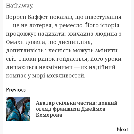
Hathaway.
Воррен Баффет показав, що інвестування
— це не лотерея, а ремесло. Його історія
продовжує надихати: звичайна людина з
Омахи довела, що дисципліна,
допитливість і чесність можуть змінити
світ. І поки ринок гойдається, його уроки
лишаються незмінними — як надійний
компас у морі можливостей.
Post
Previous
navigation
Аватар скільки частин: повний
Pr
огляд франшизи Джеймса
po
Кемерона
Next