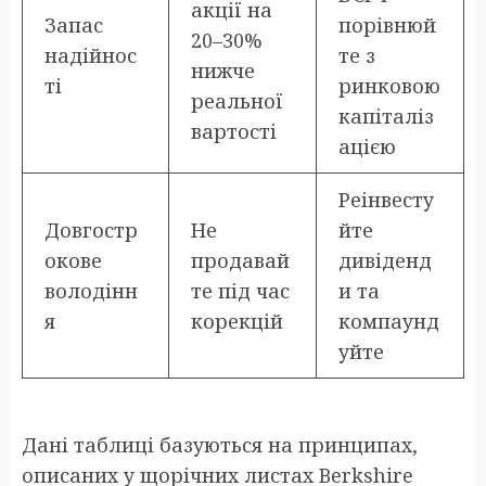
акції на
Запас
порівнюй
20–30%
надійнос
те з
нижче
ті
ринковою
реальної
капіталіз
вартості
ацією
Реінвесту
Довгостр
Не
йте
окове
продавай
дивіденд
володінн
те під час
и та
я
корекцій
компаунд
уйте
Дані таблиці базуються на принципах,
описаних у щорічних листах Berkshire