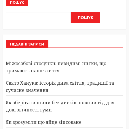
ПОШУК
ПОШУК
НЕДАВНІ ЗАПИСИ
Міжособові стосунки: невидимі нитки, що
тримають наше життя
Свято Ханука: історія дива світла, традиції та
сучасне значення
Як зберігати шини без дисків: повний гід для
довговічності гуми
Як зрозуміти що яйце зіпсоване