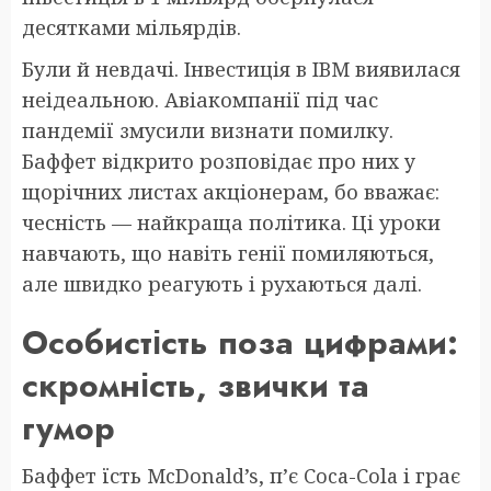
десятками мільярдів.
Були й невдачі. Інвестиція в IBM виявилася
неідеальною. Авіакомпанії під час
пандемії змусили визнати помилку.
Баффет відкрито розповідає про них у
щорічних листах акціонерам, бо вважає:
чесність — найкраща політика. Ці уроки
навчають, що навіть генії помиляються,
але швидко реагують і рухаються далі.
Особистість поза цифрами:
скромність, звички та
гумор
Баффет їсть McDonald’s, п’є Coca-Cola і грає