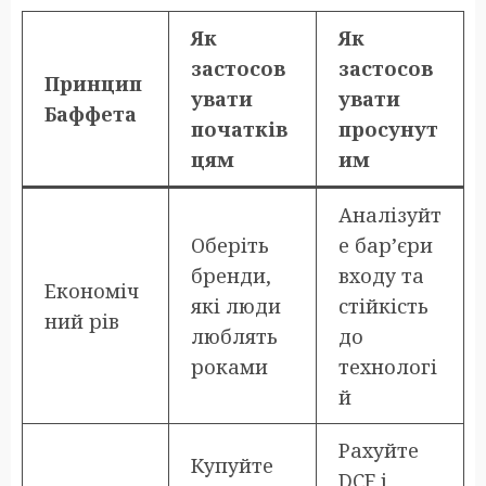
Як
Як
застосов
застосов
Принцип
увати
увати
Баффета
початків
просунут
цям
им
Аналізуйт
Оберіть
е бар’єри
бренди,
входу та
Економіч
які люди
стійкість
ний рів
люблять
до
роками
технологі
й
Рахуйте
Купуйте
DCF і