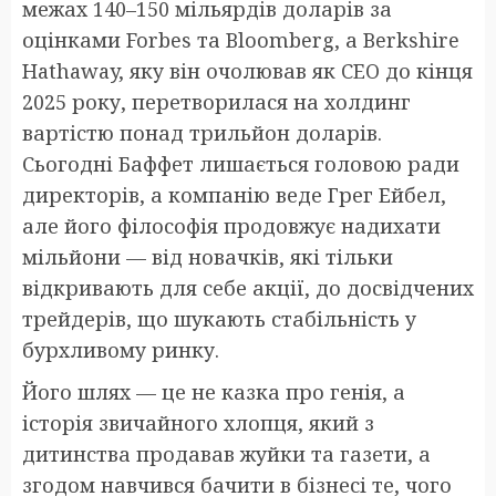
межах 140–150 мільярдів доларів за
оцінками Forbes та Bloomberg, а Berkshire
Hathaway, яку він очолював як CEO до кінця
2025 року, перетворилася на холдинг
вартістю понад трильйон доларів.
Сьогодні Баффет лишається головою ради
директорів, а компанію веде Грег Ейбел,
але його філософія продовжує надихати
мільйони — від новачків, які тільки
відкривають для себе акції, до досвідчених
трейдерів, що шукають стабільність у
бурхливому ринку.
Його шлях — це не казка про генія, а
історія звичайного хлопця, який з
дитинства продавав жуйки та газети, а
згодом навчився бачити в бізнесі те, чого