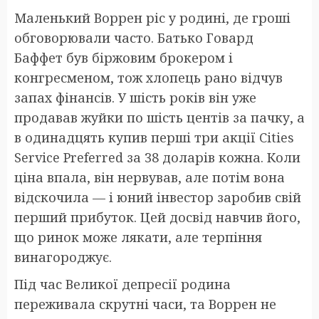
Маленький Воррен ріс у родині, де гроші
обговорювали часто. Батько Говард
Баффет був біржовим брокером і
конгресменом, тож хлопець рано відчув
запах фінансів. У шість років він уже
продавав жуйки по шість центів за пачку, а
в одинадцять купив перші три акції Cities
Service Preferred за 38 доларів кожна. Коли
ціна впала, він нервував, але потім вона
відскочила — і юний інвестор заробив свій
перший прибуток. Цей досвід навчив його,
що ринок може лякати, але терпіння
винагороджує.
Під час Великої депресії родина
переживала скрутні часи, та Воррен не