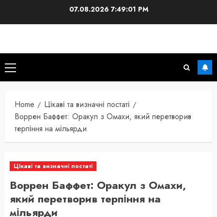
Skip
07.08.2026
7:49:02 PM
to
content
Primary
Menu
Home
Цікаві та визначні постаті
Воррен Баффет: Оракул з Омахи, який перетворив
терпіння на мільярди
Цікаві та визначні постаті
Воррен Баффет: Оракул з Омахи,
який перетворив терпіння на
мільярди